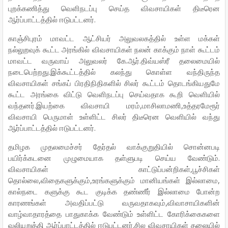
புறக்கணித்து வெளிநடப்பு செய்த விவசாயிகள் திடீரென
ஆர்ப்பாட்டத்தில் ஈடுபட்டனர்.
காஞ்சிபுரம் மாவட்ட ஆட்சியர் அலுவலகத்தில் உள்ள மக்கள்
நல்லுறவுக் கூட்ட அரங்கில் விவசாயிகள் நலன் காக்கும் நாள் கூட்டம்
மாவட்ட வருவாய் அலுவலர் கே.ஆர்.திவ்யஸ்ரீ தலைமையில்
நடைபெற்றது.இக்கூட்டத்தில் கலந்து கொள்ள வந்திருந்த
விவசாயிகள் சங்கப் பிரதிநிதிகளில் சிலர் கூட்டம் தொடங்கியதுமே
கூட்ட அரங்கை விட்டு வெளிநடப்பு செய்வதாக கூறி வெளியில்
வந்தனர்.இயற்கை விவசாயி மரம்,மாசிலாமணி,உத்தரமேரூர்
விவசாயி பெருமாள் உள்ளிட்ட சிலர் திடீரென வெளியில் வந்து
ஆர்ப்பாட்டத்தில் ஈடுபட்டனர்.
தமிழக முதலமைச்சர் தேர்தல் வாக்குறுதியில் சொன்னபடி
பயிர்க்கடனை முழுமையாக தள்ளுபடி செய்ய வேண்டும்.
விவசாயிகள் காட்டுப்பன்றிகள்,பூச்சிகள்
தொல்லை,விதைகளுக்கும்,உரங்களுக்கும் மானியங்கள் இல்லாமை,
கால்நடை களுக்கு கூட குடிக்க தண்ணீர் இல்லாமை போன்ற
காரணங்கள் அவதிப்பட்டு வருவதாகவும்,விவாசாயிகளின்
வாழ்வாதாரத்தை பாதுகாக்க வேண்டும் உள்ளிட்ட கோரிக்கைகளை
வலியுறுத்தி ஆர்ப்பாட்டத்தில் ஈடுபட்டனர்.சில விவசாயிகள் தலையில்