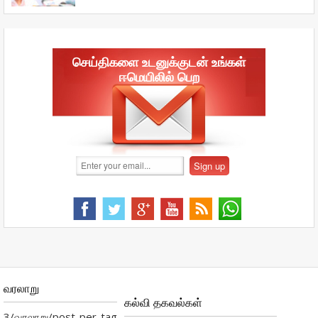
செய்திகளை உடனுக்குடன் உங்கள்
ஈமெயிலில் பெற
வரலாறு
கல்வி தகவல்கள்
3/வரலாறு/post-per-tag