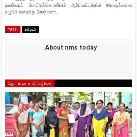
துண்டைப் போட்டுக்கொண்டும் ஆர்ப்பாட்டத்தில் கோஷங்களை
எழுப்பி கலைந்து சென்றனர்.
TAGS:
தமிழகம்
About nms today
தொடர்புடைய செய்திகள்