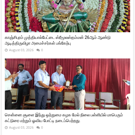
காஞ்சிபுரம் முத்தியால்பேட்டை ஸ்ரீமூலஸ்தம்மன் 26ஆம் ஆண்டு
ஆடித்திருவிழா அமைச்சர்கள் பங்கேற்பு
August 03, 2026
0
சென்னை சூளை இந்து ஒற்றுமை கழக மேல் நிலை பள்ளியில் மாபெரும்
கட்டுரை மற்றும் ஓவிய போட்டி நடைப்பெற்றது.
August 03, 2026
0