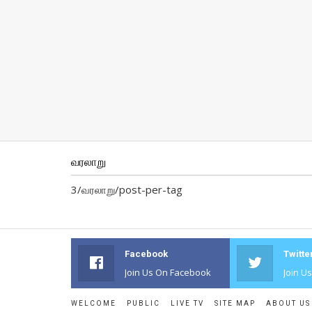
வரலாறு
3/வரலாறு/post-per-tag
Facebook
Twitte
Join Us On Facebook
Join U
WELCOME
PUBLIC
LIVE TV
SITE MAP
ABOUT US