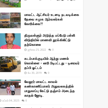
மாவட்ட ஆட்சியர் உடனடி நடவடிக்கை
தேவை சமுக ஆர்வலர்கள்
கோரிக்கை!!
திருவள்ளுர் அடுத்த மப்பேடு பள்ளி
விடுதியில் மாணவி தூக்கிலிட்டு
தற்கொலை
ஜூலை 25, 2022
0
கடம்பாக்குடியில் ஆற்று மணல்
கொள்ளை - லாரி பிடிபட்டது - டிரைவர்
தப்பி ஓட்டம்
மே 30, 2019
0
வேலூர் மாவட்ட காவல்
கண்காணிப்பாளர் அலுவலகத்தில்
பாதுகாப்பு கேட்டு தஞ்சம் அடைந்த
காதல் ஜோடி.
ஏப்ரல் 04, 2025
0