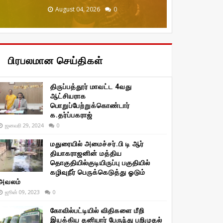
December 20, 2025
January 29, 2026
January 29, 2026
August 04, 2026
August 04, 2026
0
0
0
0
0
பிரபலமான செய்திகள்
திருப்பத்தூர் மாவட்ட 4வது
ஆட்சியராக
பொறுப்பேற்றுக்கொண்டார்
க.தர்ப்பகராஜ்
ஜனவரி 29, 2024
0
மதுரையில் அமைச்சர்.பி டி ஆர்
தியாகராஜனின் மத்திய
தொகுதியில்குடியிருப்பு பகுதியில்
கழிவுநீர் பெருக்கெடுத்து ஓடும்
அவலம்
ஜூன் 09, 2023
0
கோவில்பட்டியில் விதிகளை மீறி
இயக்கிய தனியார் பேருந்து பறிமுதல்