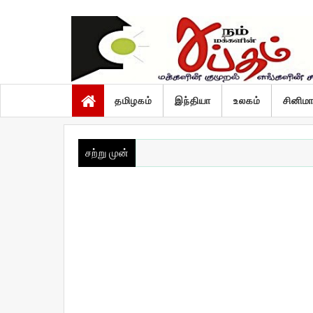
வியாழன், ஆகஸ்ட் 6 2026
தமிழகம்
இந்தியா
உலகம்
சினிம
சற்று முன்