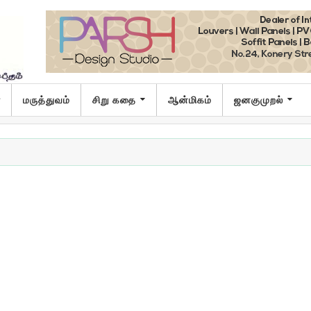
ா
மருத்துவம்
சிறு கதை
ஆன்மிகம்
ஜனகுமுறல்