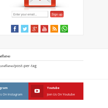
ானிலை
வானிலை/post-per-tag
agram
Youtube
Us On Instagram
Join Us On Youtube