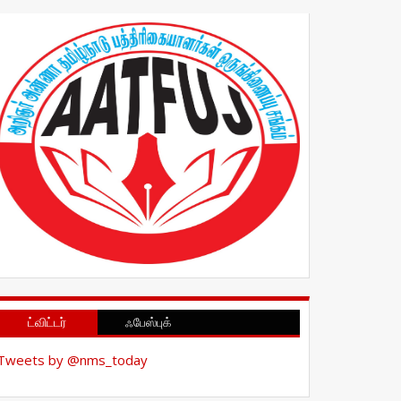
ட்விட்டர்
ஃபேஸ்புக்
Tweets by @nms_today