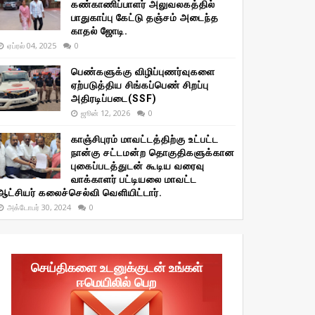
கண்காணிப்பாளர் அலுவலகத்தில்
பாதுகாப்பு கேட்டு தஞ்சம் அடைந்த
காதல் ஜோடி.
ஏப்ரல் 04, 2025
0
பெண்களுக்கு விழிப்புணர்வுகளை
ஏற்படுத்திய சிங்கப்பெண் சிறப்பு
அதிரடிப்படை(SSF)
ஜூன் 12, 2026
0
காஞ்சிபுரம் மாவட்டத்திற்கு உட்பட்ட
நான்கு சட்டமன்ற தொகுதிகளுக்கான
புகைப்படத்துடன் கூடிய வரைவு
வாக்காளர் பட்டியலை மாவட்ட
ஆட்சியர் கலைச்செல்வி வெளியிட்டார்.
அக்டோபர் 30, 2024
0
செய்திகளை உடனுக்குடன் உங்கள்
ஈமெயிலில் பெற