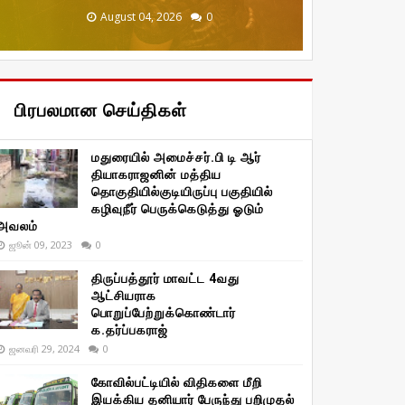
December 20, 2025
January 29, 2026
January 29, 2026
August 04, 2026
August 04, 2026
0
0
0
0
0
பிரபலமான செய்திகள்
மதுரையில் அமைச்சர்.பி டி ஆர்
தியாகராஜனின் மத்திய
தொகுதியில்குடியிருப்பு பகுதியில்
கழிவுநீர் பெருக்கெடுத்து ஓடும்
அவலம்
ஜூன் 09, 2023
0
திருப்பத்தூர் மாவட்ட 4வது
ஆட்சியராக
பொறுப்பேற்றுக்கொண்டார்
க.தர்ப்பகராஜ்
ஜனவரி 29, 2024
0
கோவில்பட்டியில் விதிகளை மீறி
இயக்கிய தனியார் பேருந்து பறிமுதல்