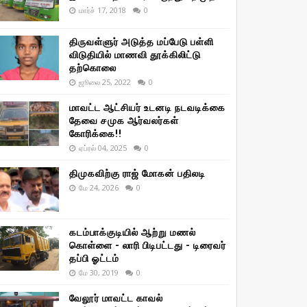
மார்ச் 17, 2018
0
திருவள்ளுர் அடுத்த மப்பேடு பள்ளி
விடுதியில் மாணவி தூக்கிலிட்டு
தற்கொலை
ஜூலை 25, 2022
0
மாவட்ட ஆட்சியர் உடனடி நடவடிக்கை
தேவை சமுக ஆர்வலர்கள்
கோரிக்கை!!
ஏப்ரல் 04, 2025
0
திமுகவிற்கு ராஜ் மோகன் பதிலடி
மே 24, 2026
0
கடம்பாக்குடியில் ஆற்று மணல்
கொள்ளை - லாரி பிடிபட்டது - டிரைவர்
தப்பி ஓட்டம்
மே 30, 2019
0
வேலூர் மாவட்ட காவல்