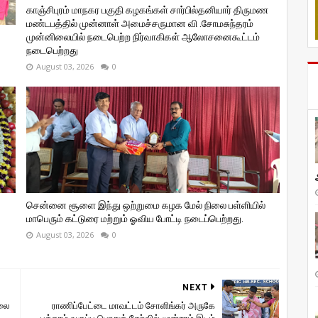
காஞ்சிபுரம் மாநகர பகுதி கழகங்கள் சார்பில்தனியார் திருமண
மண்டபத்தில் முன்னாள் அமைச்சருமான வி ‌.சோமசுந்தரம்
முன்னிலையில் நடைபெற்ற நிர்வாகிகள் ஆலோசனைகூட்டம்
நடைபெற்றது
August 03, 2026
0
சென்னை சூளை இந்து ஒற்றுமை கழக மேல் நிலை பள்ளியில்
மாபெரும் கட்டுரை மற்றும் ஓவிய போட்டி நடைப்பெற்றது.
August 03, 2026
0
NEXT
ொலை
ராணிப்பேட்டை மாவட்டம் சோளிங்கர் அருகே