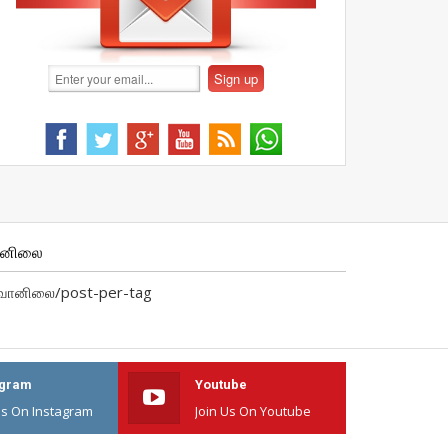
ானிலை
வானிலை/post-per-tag
agram
Youtube
Us On Instagram
Join Us On Youtube