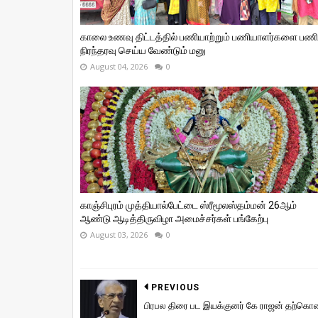
காலை உணவு திட்டத்தில் பணியாற்றும் பணியாளர்களை பணி
நிரந்தரவு செய்ய வேண்டும் மனு
August 04, 2026
0
காஞ்சிபுரம் முத்தியால்பேட்டை ஸ்ரீமூலஸ்தம்மன் 26ஆம்
ஆண்டு ஆடித்திருவிழா அமைச்சர்கள் பங்கேற்பு
August 03, 2026
0
PREVIOUS
பிரபல திரை பட இயக்குனர் கே ராஜன் தற்க