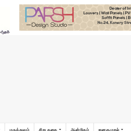
ா
மருத்துவம்
சிறு கதை
ஆன்மிகம்
ஜனகுமுறல்