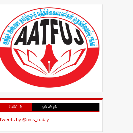
ட்விட்டர்
ஃபேஸ்புக்
Tweets by @nms_today