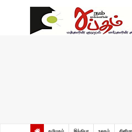
சனி, ஆகஸ்ட் 8 2026
தமிழகம்
இந்தியா
உலகம்
சினிம