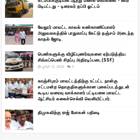
கடம்பாக்குடியில் ஆற்று மணல் கொள்ளை - லாரி
பிடிபட்டது - டிரைவர் தப்பி ஓட்டம்
வேலூர் மாவட்ட காவல் கண்காணிப்பாளர்
அலுவலகத்தில் பாதுகாப்பு கேட்டு தஞ்சம் அடைந்த
காதல் ஜோடி.
பெண்களுக்கு விழிப்புணர்வுகளை ஏற்படுத்திய
சிங்கப்பெண் சிறப்பு அதிரடிப்படை(SSF)
ஜூன் 12, 2026
0
காஞ்சிபுரம் மாவட்டத்திற்கு உட்பட்ட நான்கு
சட்டமன்ற தொகுதிகளுக்கான புகைப்படத்துடன்
கூடிய வரைவு வாக்காளர் பட்டியலை மாவட்ட
ஆட்சியர் கலைச்செல்வி வெளியிட்டார்.
திமுகவிற்கு ராஜ் மோகன் பதிலடி