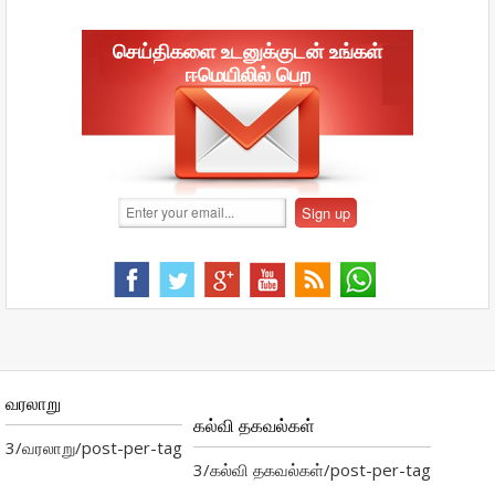
செய்திகளை உடனுக்குடன் உங்கள்
ஈமெயிலில் பெற
வரலாறு
கல்வி தகவல்கள்
3/வரலாறு/post-per-tag
3/கல்வி தகவல்கள்/post-per-tag