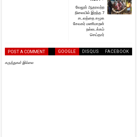
வேலூர் ஆதரவற்ற
நிலையில் இறந்த 7
சடலத்தை சமூக
சேவகர் மணிமாறன்
நல்லடக்கம்
செய்தார்
GOOGLE
DISQUS
FACEBOOK
POST A COMMENT
கருத்துகள் இல்லை