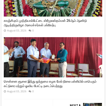
காஞ்சிபுரம் முத்தியால்பேட்டை ஸ்ரீமூலஸ்தம்மன் 26ஆம் ஆண்டு
ஆடித்திருவிழா அமைச்சர்கள் பங்கேற்பு
August 03, 2026
0
சென்னை சூளை இந்து ஒற்றுமை கழக மேல் நிலை பள்ளியில் மாபெரும்
கட்டுரை மற்றும் ஓவிய போட்டி நடைப்பெற்றது.
August 03, 2026
0
NEXT