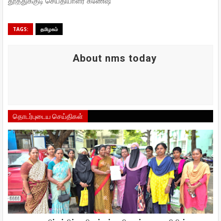
தூத்துக்குடி செய்தியாளர் கணேஷ்
TAGS:
தமிழகம்
About nms today
தொடர்புடைய செய்திகள்