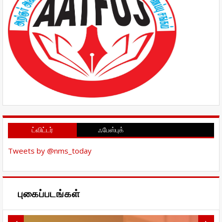
ட்விட்டர்
ஃபேஸ்புக்
Tweets by @nms_today
புகைப்படங்கள்