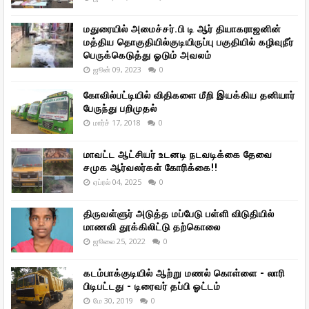
மதுரையில் அமைச்சர்.பி டி ஆர் தியாகராஜனின்
மத்திய தொகுதியில்குடியிருப்பு பகுதியில் கழிவுநீர்
பெருக்கெடுத்து ஓடும் அவலம்
ஜூன் 09, 2023
0
கோவில்பட்டியில் விதிகளை மீறி இயக்கிய தனியார்
பேருந்து பறிமுதல்
மார்ச் 17, 2018
0
மாவட்ட ஆட்சியர் உடனடி நடவடிக்கை தேவை
சமுக ஆர்வலர்கள் கோரிக்கை!!
ஏப்ரல் 04, 2025
0
திருவள்ளுர் அடுத்த மப்பேடு பள்ளி விடுதியில்
மாணவி தூக்கிலிட்டு தற்கொலை
ஜூலை 25, 2022
0
கடம்பாக்குடியில் ஆற்று மணல் கொள்ளை - லாரி
பிடிபட்டது - டிரைவர் தப்பி ஓட்டம்
மே 30, 2019
0