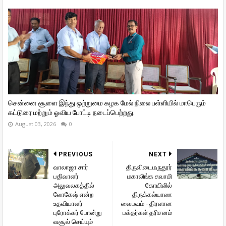
சென்னை சூளை இந்து ஒற்றுமை கழக மேல் நிலை பள்ளியில் மாபெரும்
கட்டுரை மற்றும் ஓவிய போட்டி நடைப்பெற்றது.
August 03, 2026
0
PREVIOUS
NEXT
வாலாஜா சார்
திருவிடைமருதூர்
பதிவாளர்
மகாலிங்க சுவாமி
அலுவலகத்தில்
கோயிலில்
லோகேஷ் என்ற
திருக்கல்யாண
உதவியாளர்
வைபவம் - திரளான
புரோக்கர் போன்று
பக்தர்கள் தரிசனம்
வசூல் செய்யும்