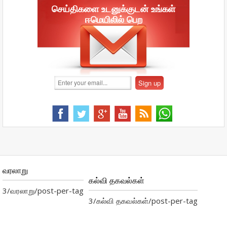
செய்திகளை உடனுக்குடன் உங்கள்
ஈமெயிலில் பெற
வரலாறு
கல்வி தகவல்கள்
3/வரலாறு/post-per-tag
3/கல்வி தகவல்கள்/post-per-tag