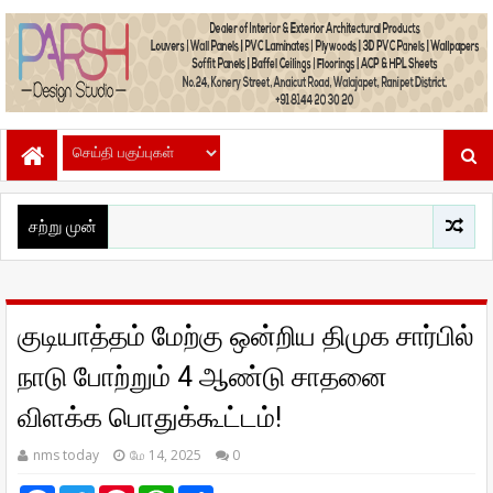
சற்று முன்
குடியாத்தம் மேற்கு ஒன்றிய திமுக சார்பில்
நாடு போற்றும் 4 ஆண்டு சாதனை
விளக்க பொதுக்கூட்டம்!
nms today
மே 14, 2025
0