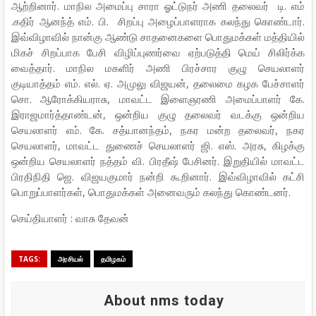
ஆற்றினார். மாநில அமைப்பு சாரா ஓட்டுநர் அணி தலைவர் டி. எம்
.கதிர் ஆனந்த் எம். பி. சிறப்பு அழைப்பாளராக கலந்து கொண்டார்.
இவ்விழாவில் நான்கு ஆண்டு சாதனைகளை பொதுமக்கள் மத்தியில்
மிகச் சிறப்பாக பேசி விழிப்புணர்வை ஏற்படுத்தி மெய் சிலிர்க்க
வைத்தார். மாநில மகளிர் அணி பிரச்சார குழு செயலாளர்
குடியாத்தம் எம். எல். ஏ. அமுலு விஜயன், தலைமை கழக பேச்சாளர்
சொ. ஆரோக்கியராசு, மாவட்ட இளைஞரணி அமைப்பாளர் கே.
இராஜமார்த்தாண்டன், ஒன்றிய குழு தலைவர் வடக்கு ஒன்றிய
செயலாளர் எம். கே. சத்யானந்தம், நகர மன்ற தலைவர், நகர
செயலாளர், மாவட்ட துணைச் செயலாளர் ஜி. எஸ். அரசு, கிழக்கு
ஒன்றிய செயலாளர் நத்தம் வி. பிரதீஷ் பேசினர். இறுதியில் மாவட்ட
பிரதிநிதி ஜெ. விஜயகுமார் நன்றி கூறினார். இவ்விழாவில் கட்சி
பொறுப்பாளர்கள், பொதுமக்கள் அனைவரும் கலந்து கொண்டனர்.
செய்தியாளர் : வாசு தேவன்
TAGS:
அரசியல்
தமிழகம்
About nms today