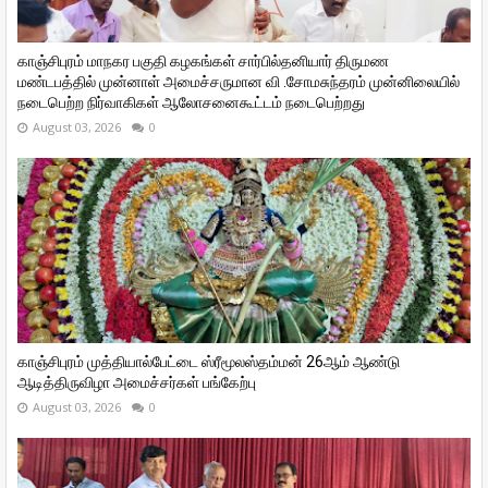
காஞ்சிபுரம் மாநகர பகுதி கழகங்கள் சார்பில்தனியார் திருமண
மண்டபத்தில் முன்னாள் அமைச்சருமான வி ‌.சோமசுந்தரம் முன்னிலையில்
நடைபெற்ற நிர்வாகிகள் ஆலோசனைகூட்டம் நடைபெற்றது
August 03, 2026
0
காஞ்சிபுரம் முத்தியால்பேட்டை ஸ்ரீமூலஸ்தம்மன் 26ஆம் ஆண்டு
ஆடித்திருவிழா அமைச்சர்கள் பங்கேற்பு
August 03, 2026
0