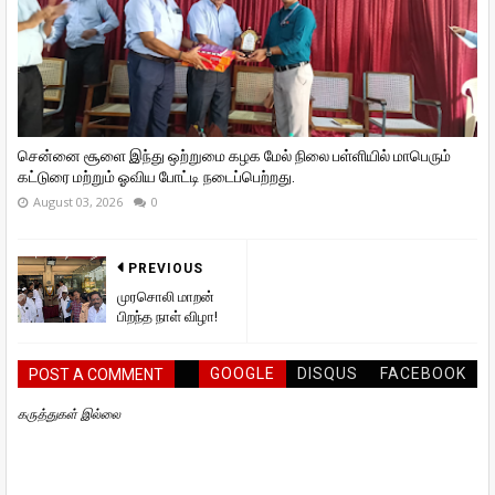
சென்னை சூளை இந்து ஒற்றுமை கழக மேல் நிலை பள்ளியில் மாபெரும்
கட்டுரை மற்றும் ஓவிய போட்டி நடைப்பெற்றது.
August 03, 2026
0
PREVIOUS
முரசொலி மாறன்
பிறந்த நாள் விழா!
GOOGLE
DISQUS
FACEBOOK
POST A COMMENT
கருத்துகள் இல்லை