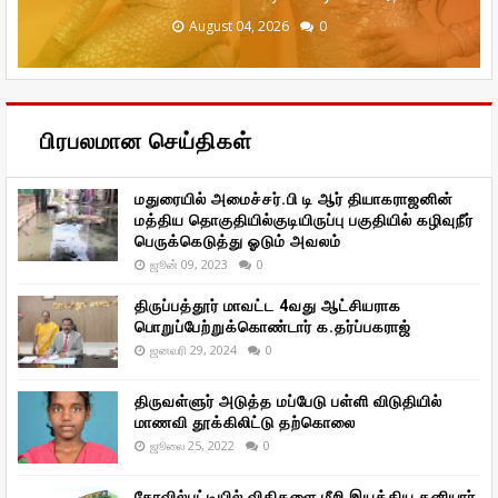
December 20, 2025
January 29, 2026
January 29, 2026
August 04, 2026
August 04, 2026
0
0
0
0
0
பிரபலமான செய்திகள்
மதுரையில் அமைச்சர்.பி டி ஆர் தியாகராஜனின்
மத்திய தொகுதியில்குடியிருப்பு பகுதியில் கழிவுநீர்
பெருக்கெடுத்து ஓடும் அவலம்
ஜூன் 09, 2023
0
திருப்பத்தூர் மாவட்ட 4வது ஆட்சியராக
பொறுப்பேற்றுக்கொண்டார் க.தர்ப்பகராஜ்
ஜனவரி 29, 2024
0
திருவள்ளுர் அடுத்த மப்பேடு பள்ளி விடுதியில்
மாணவி தூக்கிலிட்டு தற்கொலை
ஜூலை 25, 2022
0
கோவில்பட்டியில் விதிகளை மீறி இயக்கிய தனியார்