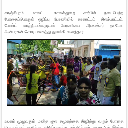
காஞ்சிபுரம் மாவட்ட காவல்துறை சார்பில் நடைபெற்ற
போதைப்பொருள் ஒழிப்பு பேரணியில் கரகாட்டம், சிலம்பாட்டம்,
பேண்ட் வாத்தியங்களுடன் பேரணியை அமைச்சர் தா.மோ.
அன்பரசன் கொடியசைத்து துவக்கி வைத்தார்
உலகம் முழுவதும் மனித குல சமூகத்தை சீரழித்து வரும் போதை
பொருள்கள் குறித்து விழிப்புணர்வு ஏற்படுத்தும் வகையில் இன்று