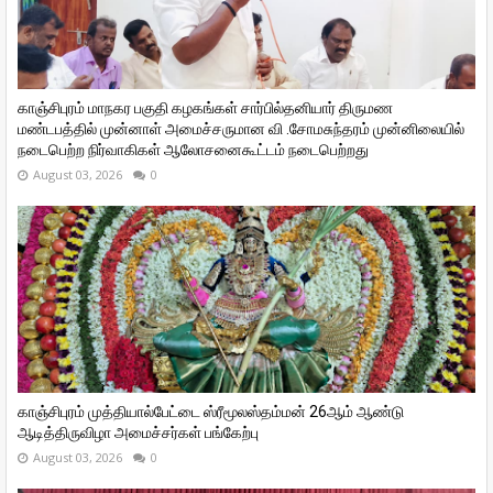
காஞ்சிபுரம் மாநகர பகுதி கழகங்கள் சார்பில்தனியார் திருமண
மண்டபத்தில் முன்னாள் அமைச்சருமான வி ‌.சோமசுந்தரம் முன்னிலையில்
நடைபெற்ற நிர்வாகிகள் ஆலோசனைகூட்டம் நடைபெற்றது
August 03, 2026
0
காஞ்சிபுரம் முத்தியால்பேட்டை ஸ்ரீமூலஸ்தம்மன் 26ஆம் ஆண்டு
ஆடித்திருவிழா அமைச்சர்கள் பங்கேற்பு
August 03, 2026
0