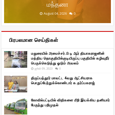
விமலா ராமன் ரிலேஷன்ஷிப் அதிகம்
தரணிவேந்தன் எம்.பி., பேசினார் !
குறித்து மனம் திறந்த சஞ்சனா
திரைப் படம்
மந்தனா
December 20, 2025
January 29, 2026
January 29, 2026
August 04, 2026
August 04, 2026
0
0
0
0
0
பிரபலமான செய்திகள்
மதுரையில் அமைச்சர்.பி டி ஆர் தியாகராஜனின்
மத்திய தொகுதியில்குடியிருப்பு பகுதியில் கழிவுநீர்
பெருக்கெடுத்து ஓடும் அவலம்
ஜூன் 09, 2023
0
திருப்பத்தூர் மாவட்ட 4வது ஆட்சியராக
பொறுப்பேற்றுக்கொண்டார் க.தர்ப்பகராஜ்
கோவில்பட்டியில் விதிகளை மீறி இயக்கிய தனியார்
பேருந்து பறிமுதல்