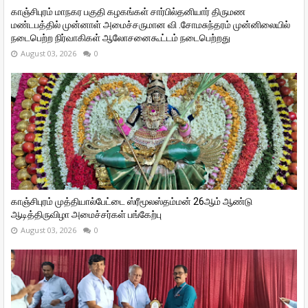
காஞ்சிபுரம் மாநகர பகுதி கழகங்கள் சார்பில்தனியார் திருமண
மண்டபத்தில் முன்னாள் அமைச்சருமான வி ‌.சோமசுந்தரம் முன்னிலையில்
நடைபெற்ற நிர்வாகிகள் ஆலோசனைகூட்டம் நடைபெற்றது
August 03, 2026
0
காஞ்சிபுரம் முத்தியால்பேட்டை ஸ்ரீமூலஸ்தம்மன் 26ஆம் ஆண்டு
ஆடித்திருவிழா அமைச்சர்கள் பங்கேற்பு
August 03, 2026
0