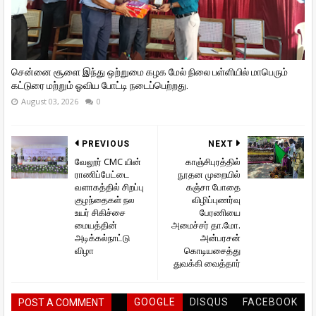
சென்னை சூளை இந்து ஒற்றுமை கழக மேல் நிலை பள்ளியில் மாபெரும்
கட்டுரை மற்றும் ஓவிய போட்டி நடைப்பெற்றது.
August 03, 2026
0
PREVIOUS
NEXT
வேலூர் CMC யின்
காஞ்சிபுரத்தில்
ராணிப்பேட்டை
நூதன முறையில்
வளாகத்தில் சிறப்பு
கஞ்சா போதை
குழந்தைகள் நல
விழிப்புணர்வு
உயர் சிகிச்சை
பேரணியை
மையத்தின்
அமைச்சர் தா.மோ.
அடிக்கல்நாட்டு
அன்பரசன்
விழா
கொடியசைத்து
துவக்கி வைத்தார்
GOOGLE
DISQUS
FACEBOOK
POST A COMMENT