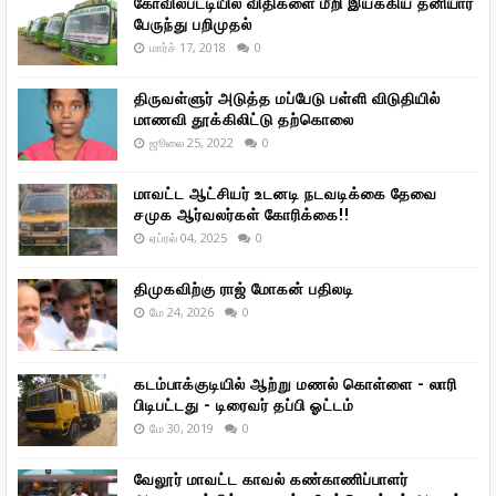
கோவில்பட்டியில் விதிகளை மீறி இயக்கிய தனியார்
பேருந்து பறிமுதல்
மார்ச் 17, 2018
0
திருவள்ளுர் அடுத்த மப்பேடு பள்ளி விடுதியில்
மாணவி தூக்கிலிட்டு தற்கொலை
ஜூலை 25, 2022
0
மாவட்ட ஆட்சியர் உடனடி நடவடிக்கை தேவை
சமுக ஆர்வலர்கள் கோரிக்கை!!
ஏப்ரல் 04, 2025
0
திமுகவிற்கு ராஜ் மோகன் பதிலடி
மே 24, 2026
0
கடம்பாக்குடியில் ஆற்று மணல் கொள்ளை - லாரி
பிடிபட்டது - டிரைவர் தப்பி ஓட்டம்
மே 30, 2019
0
வேலூர் மாவட்ட காவல் கண்காணிப்பாளர்