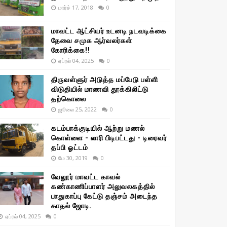
மார்ச் 17, 2018
0
மாவட்ட ஆட்சியர் உடனடி நடவடிக்கை
தேவை சமுக ஆர்வலர்கள்
கோரிக்கை!!
ஏப்ரல் 04, 2025
0
திருவள்ளுர் அடுத்த மப்பேடு பள்ளி
விடுதியில் மாணவி தூக்கிலிட்டு
தற்கொலை
ஜூலை 25, 2022
0
கடம்பாக்குடியில் ஆற்று மணல்
கொள்ளை - லாரி பிடிபட்டது - டிரைவர்
தப்பி ஓட்டம்
மே 30, 2019
0
வேலூர் மாவட்ட காவல்
கண்காணிப்பாளர் அலுவலகத்தில்
பாதுகாப்பு கேட்டு தஞ்சம் அடைந்த
காதல் ஜோடி.
ஏப்ரல் 04, 2025
0