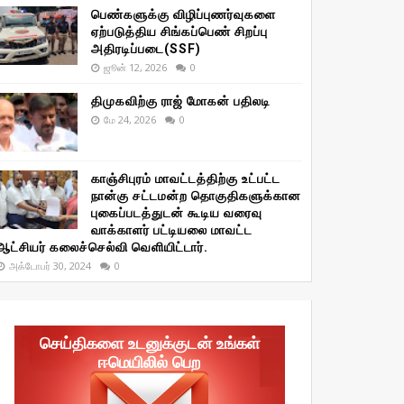
பெண்களுக்கு விழிப்புணர்வுகளை
ஏற்படுத்திய சிங்கப்பெண் சிறப்பு
அதிரடிப்படை(SSF)
ஜூன் 12, 2026
0
திமுகவிற்கு ராஜ் மோகன் பதிலடி
மே 24, 2026
0
காஞ்சிபுரம் மாவட்டத்திற்கு உட்பட்ட
நான்கு சட்டமன்ற தொகுதிகளுக்கான
புகைப்படத்துடன் கூடிய வரைவு
வாக்காளர் பட்டியலை மாவட்ட
ஆட்சியர் கலைச்செல்வி வெளியிட்டார்.
அக்டோபர் 30, 2024
0
செய்திகளை உடனுக்குடன் உங்கள்
ஈமெயிலில் பெற