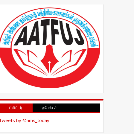
ட்விட்டர்
ஃபேஸ்புக்
Tweets by @nms_today