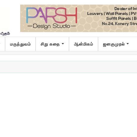
ா
மருத்துவம்
சிறு கதை
ஆன்மிகம்
ஜனகுமுறல்