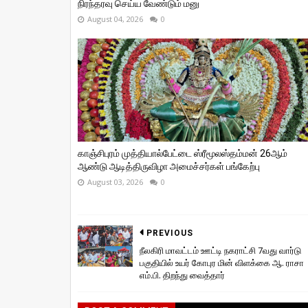
நிரந்தரவு செய்ய வேண்டும் மனு
August 04, 2026
0
காஞ்சிபுரம் முத்தியால்பேட்டை ஸ்ரீமூலஸ்தம்மன் 26ஆம்
ஆண்டு ஆடித்திருவிழா அமைச்சர்கள் பங்கேற்பு
August 03, 2026
0
PREVIOUS
நீலகிரி மாவட்டம் ஊட்டி நகராட்சி 7வது வார்டு
பகுதியில் உயர் கோபுர மின் விளக்கை ஆ. ராசா
எம்.பி. திறந்து வைத்தார்