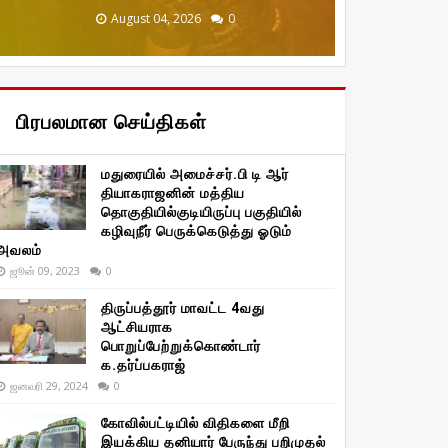
December 20, 2025
January 29, 2026
January 29, 2026
August 04, 2026
August 04, 2026
0
0
0
0
0
பிரபலமான செய்திகள்
மதுரையில் அமைச்சர்.பி டி ஆர்
தியாகராஜனின் மத்திய
தொகுதியில்குடியிருப்பு பகுதியில்
கழிவுநீர் பெருக்கெடுத்து ஓடும்
அவலம்
ஜூன் 09, 2023
0
திருப்பத்தூர் மாவட்ட 4வது
ஆட்சியராக
பொறுப்பேற்றுக்கொண்டார்
க.தர்ப்பகராஜ்
ஜனவரி 29, 2024
0
கோவில்பட்டியில் விதிகளை மீறி
இயக்கிய தனியார் பேருந்து பறிமுதல்