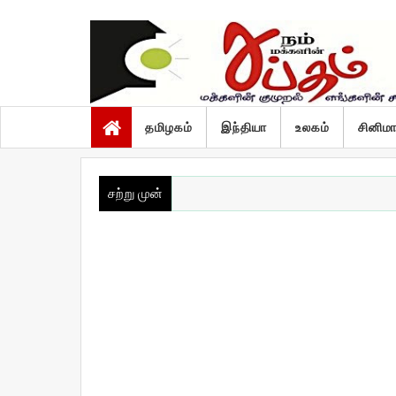
வெள்ளி, ஆகஸ்ட் 7 2026
தமிழகம்
இந்தியா
உலகம்
சினிம
சற்று முன்