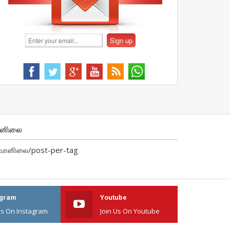
ானிலை
வானிலை/post-per-tag
agram
Youtube
Us On Instagram
Join Us On Youtube