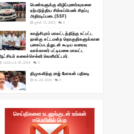
பெண்களுக்கு விழிப்புணர்வுகளை
ஏற்படுத்திய சிங்கப்பெண் சிறப்பு
அதிரடிப்படை(SSF)
ஜூன் 12, 2026
0
காஞ்சிபுரம் மாவட்டத்திற்கு உட்பட்ட
நான்கு சட்டமன்ற தொகுதிகளுக்கான
புகைப்படத்துடன் கூடிய வரைவு
வாக்காளர் பட்டியலை மாவட்ட
ஆட்சியர் கலைச்செல்வி வெளியிட்டார்.
அக்டோபர் 30, 2024
0
திமுகவிற்கு ராஜ் மோகன் பதிலடி
மே 24, 2026
0
செய்திகளை உடனுக்குடன் உங்கள்
ஈமெயிலில் பெற