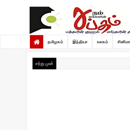
வியாழன், ஆகஸ்ட் 6 2026
தமிழகம்
இந்தியா
உலகம்
சினிம
சற்று முன்