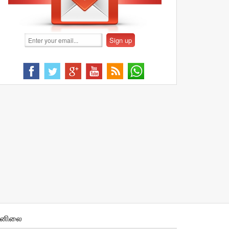
ானிலை