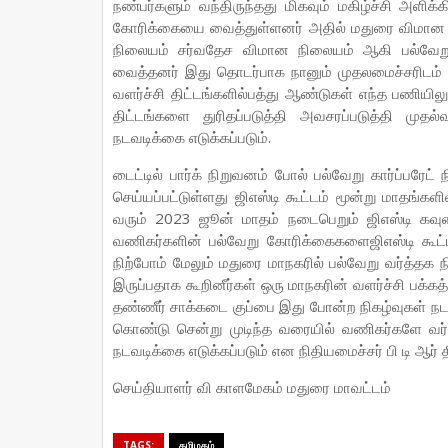
நண்பர்களும் வந்திருந்தது மிகவும் மகிழ்ச்சி அளிக்
கோரிக்கையை வைத்துள்ளனர் அதில் மதுரை விமான ந
நிலையம் சர்வதேச விமான நிலையம் ஆகி பல்வேறு
வைத்தனர் இது தொடர்பாக நானும் முதலமைச்சரிடம் ப
வளர்ச்சி திட்டங்களில்பத்து ஆண்டுகள் எந்த பணியிலு
திட்டங்களை துரிதப்படுத்தி அவசரப்படுத்தி முதல
நடவடிக்கை எடுக்கப்படும்.
டைட்டில் பார்க் நிறுவனம் போல் பல்வேறு கார்ப்பரே
செய்யப்பட்டுள்ளது ஜிஎஸ்டி கூட்டம் மூன்று மாதங்க
வரும் 2023 ஜூன் மாதம் நடைபெறும் ஜிஎஸ்டி கவுன
வணிகர்களின் பல்வேறு கோரிக்கைகளைஜிஎஸ்டி கூட்ட
நிற்போம் மேலும் மதுரை மாநகரில் பல்வேறு வர்த்த
இருப்பதாக கூறினீர்கள் ஒரு மாநகரின் வளர்ச்சி பக்கத்
தண்ணீர் சாக்கடை குப்பை இது போன்ற நிகழ்வுகள் ந
கொண்டு சென்று முடிந்த வரையில் வணிகர்களே வர்
நடவடிக்கை எடுக்கப்படும் என நிதியமைச்சர் பி டி ஆர்
செய்தியாளர் வி காளமேகம் மதுரை மாவட்டம்
TAGS:
தமிழகம்