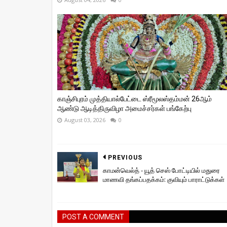
காஞ்சிபுரம் முத்தியால்பேட்டை ஸ்ரீமூலஸ்தம்மன் 26ஆம்
ஆண்டு ஆடித்திருவிழா அமைச்சர்கள் பங்கேற்பு
August 03, 2026
0
PREVIOUS
காமன்வெல்த் - யூத் செஸ் போட்டியில் மதுரை
மாணவி தங்கப்பதக்கம்: குவியும் பாராட்டுக்கள்
POST A COMMENT