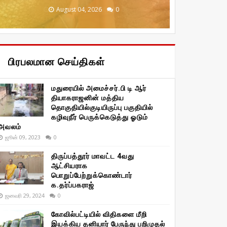
December 20, 2025
January 29, 2026
January 29, 2026
August 04, 2026
August 04, 2026
0
0
0
0
0
பிரபலமான செய்திகள்
மதுரையில் அமைச்சர்.பி டி ஆர்
தியாகராஜனின் மத்திய
தொகுதியில்குடியிருப்பு பகுதியில்
கழிவுநீர் பெருக்கெடுத்து ஓடும்
அவலம்
ஜூன் 09, 2023
0
திருப்பத்தூர் மாவட்ட 4வது
ஆட்சியராக
பொறுப்பேற்றுக்கொண்டார்
க.தர்ப்பகராஜ்
ஜனவரி 29, 2024
0
கோவில்பட்டியில் விதிகளை மீறி
இயக்கிய தனியார் பேருந்து பறிமுதல்