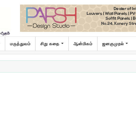
ா
மருத்துவம்
சிறு கதை
ஆன்மிகம்
ஜனகுமுறல்