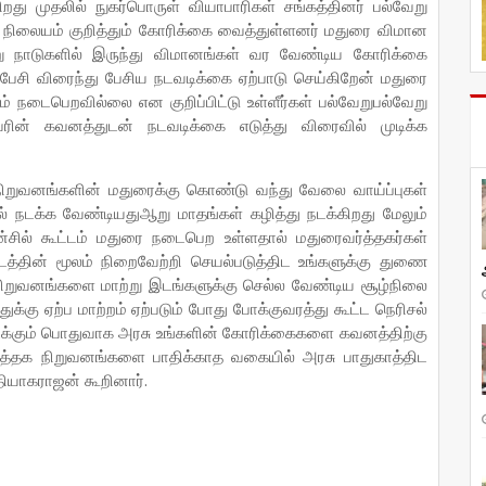
கிறது முதலில் நுகர்பொருள் வியாபாரிகள் சங்கத்தினர் பல்வேறு
ிலையம் குறித்தும் கோரிக்கை வைத்துள்ளனர் மதுரை விமான
 நாடுகளில் இருந்து விமானங்கள் வர வேண்டிய கோரிக்கை
ேசி விரைந்து பேசிய நடவடிக்கை ஏற்பாடு செய்கிறேன் மதுரை
ம் நடைபெறவில்லை என குறிப்பிட்டு உள்ளீர்கள் பல்வேறுபல்வேறு
்வரின் கவனத்துடன் நடவடிக்கை எடுத்து விரைவில் முடிக்க
ட் நிறுவனங்களின் மதுரைக்கு கொண்டு வந்து வேலை வாய்ப்புகள்
ளில் நடக்க வேண்டியதுஆறு மாதங்கள் கழித்து நடக்கிறது மேலும்
்சில் கூட்டம் மதுரை நடைபெற உள்ளதால் மதுரைவர்த்தகர்கள்
த்தின் மூலம் நிறைவேற்றி செயல்படுத்திட உங்களுக்கு துணை
க நிறுவனங்களை மாற்று இடங்களுக்கு செல்ல வேண்டிய சூழ்நிலை
துக்கு ஏற்ப மாற்றம் ஏற்படும் போது போக்குவரத்து கூட்ட நெரிசல்
டக்கும் பொதுவாக அரசு உங்களின் கோரிக்கைகளை கவனத்திற்கு
த்தக நிறுவனங்களை பாதிக்காத வகையில் அரசு பாதுகாத்திட
 தியாகராஜன் கூறினார்.