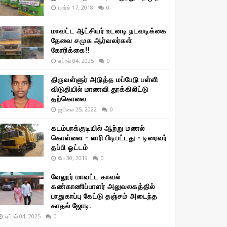
மார்ச் 17, 2018
0
மாவட்ட ஆட்சியர் உடனடி நடவடிக்கை
தேவை சமுக ஆர்வலர்கள்
கோரிக்கை!!
ஏப்ரல் 04, 2025
0
திருவள்ளுர் அடுத்த மப்பேடு பள்ளி
விடுதியில் மாணவி தூக்கிலிட்டு
தற்கொலை
ஜூலை 25, 2022
0
கடம்பாக்குடியில் ஆற்று மணல்
கொள்ளை - லாரி பிடிபட்டது - டிரைவர்
தப்பி ஓட்டம்
மே 30, 2019
0
வேலூர் மாவட்ட காவல்
கண்காணிப்பாளர் அலுவலகத்தில்
பாதுகாப்பு கேட்டு தஞ்சம் அடைந்த
காதல் ஜோடி.
ஏப்ரல் 04, 2025
0