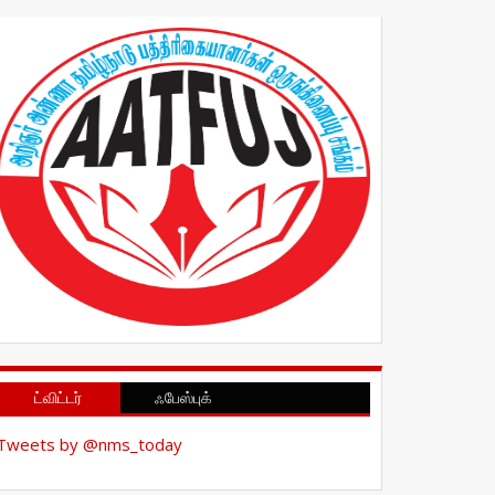
ட்விட்டர்
ஃபேஸ்புக்
Tweets by @nms_today