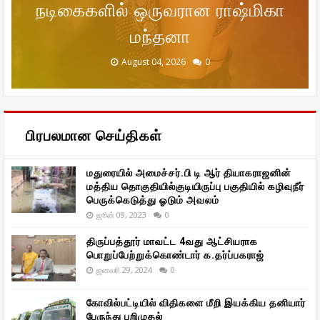
நடிகைகளில் ஒருவரான ராஷ்மிகா
இடியாப்பம் சிக்கலில் ஜனநாயகம்
'ஹாட்ஸ்பாட் 2 மச்' திரைப்படம்
ஸ்டாலின் திட்ட முகாமில்'
விமலா ராமன் ரிலேஷன்ஷிப் அதிகம்
தரணிவேந்தன் எம்.பி., பேசினார் !
குறித்து மனம் திறந்த சஞ்சனா
திரைப் படம்
மந்தனா
December 20, 2025
January 29, 2026
January 29, 2026
August 04, 2026
August 04, 2026
0
0
0
0
0
பிரபலமான செய்திகள்
மதுரையில் அமைச்சர்.பி டி ஆர் தியாகராஜனின்
மத்திய தொகுதியில்குடியிருப்பு பகுதியில் கழிவுநீர்
பெருக்கெடுத்து ஓடும் அவலம்
ஜூன் 09, 2023
0
திருப்பத்தூர் மாவட்ட 4வது ஆட்சியராக
பொறுப்பேற்றுக்கொண்டார் க.தர்ப்பகராஜ்
ஜனவரி 29, 2024
0
கோவில்பட்டியில் விதிகளை மீறி இயக்கிய தனியார்
பேருந்து பறிமுதல்