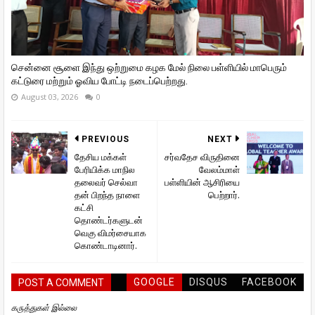
சென்னை சூளை இந்து ஒற்றுமை கழக மேல் நிலை பள்ளியில் மாபெரும்
கட்டுரை மற்றும் ஓவிய போட்டி நடைப்பெற்றது.
August 03, 2026
0
PREVIOUS
NEXT
தேசிய மக்கள்
சர்வதேச விருதினை
பேரியிக்க மாநில
வேலம்மாள்
தலைவர் செல்வா
பள்ளியின் ஆசிரியை
தன் பிறந்த நாளை
பெற்றார்.
கட்சி
தொண்டர்களுடன்
வெகு விமர்சையாக
கொண்டாடினார்.
GOOGLE
DISQUS
FACEBOOK
POST A COMMENT
கருத்துகள் இல்லை