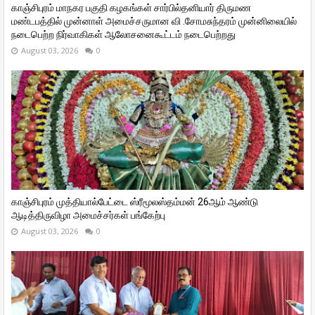
காஞ்சிபுரம் மாநகர பகுதி கழகங்கள் சார்பில்தனியார் திருமண
மண்டபத்தில் முன்னாள் அமைச்சருமான வி ‌.சோமசுந்தரம் முன்னிலையில்
நடைபெற்ற நிர்வாகிகள் ஆலோசனைகூட்டம் நடைபெற்றது
August 03, 2026
0
காஞ்சிபுரம் முத்தியால்பேட்டை ஸ்ரீமூலஸ்தம்மன் 26ஆம் ஆண்டு
ஆடித்திருவிழா அமைச்சர்கள் பங்கேற்பு
August 03, 2026
0