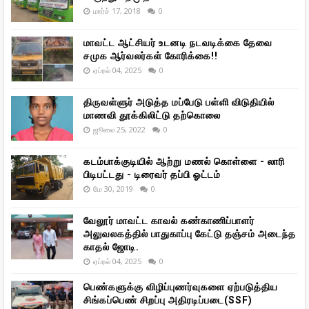
மார்ச் 17, 2018
0
மாவட்ட ஆட்சியர் உடனடி நடவடிக்கை தேவை
சமுக ஆர்வலர்கள் கோரிக்கை!!
ஏப்ரல் 04, 2025
0
திருவள்ளுர் அடுத்த மப்பேடு பள்ளி விடுதியில்
மாணவி தூக்கிலிட்டு தற்கொலை
ஜூலை 25, 2022
0
கடம்பாக்குடியில் ஆற்று மணல் கொள்ளை - லாரி
பிடிபட்டது - டிரைவர் தப்பி ஓட்டம்
மே 30, 2019
0
வேலூர் மாவட்ட காவல் கண்காணிப்பாளர்
அலுவலகத்தில் பாதுகாப்பு கேட்டு தஞ்சம் அடைந்த
காதல் ஜோடி.
ஏப்ரல் 04, 2025
0
பெண்களுக்கு விழிப்புணர்வுகளை ஏற்படுத்திய
சிங்கப்பெண் சிறப்பு அதிரடிப்படை(SSF)