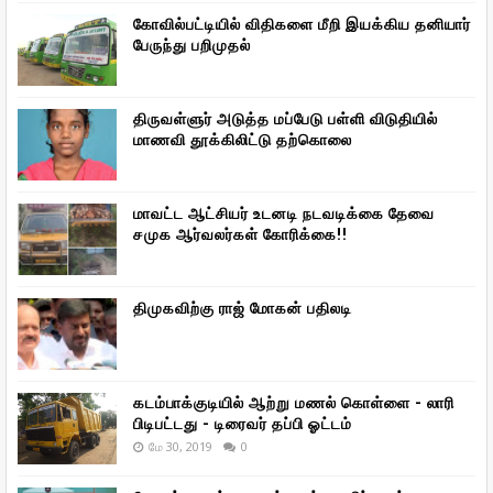
கோவில்பட்டியில் விதிகளை மீறி இயக்கிய தனியார்
பேருந்து பறிமுதல்
திருவள்ளுர் அடுத்த மப்பேடு பள்ளி விடுதியில்
மாணவி தூக்கிலிட்டு தற்கொலை
மாவட்ட ஆட்சியர் உடனடி நடவடிக்கை தேவை
சமுக ஆர்வலர்கள் கோரிக்கை!!
திமுகவிற்கு ராஜ் மோகன் பதிலடி
கடம்பாக்குடியில் ஆற்று மணல் கொள்ளை - லாரி
பிடிபட்டது - டிரைவர் தப்பி ஓட்டம்
மே 30, 2019
0