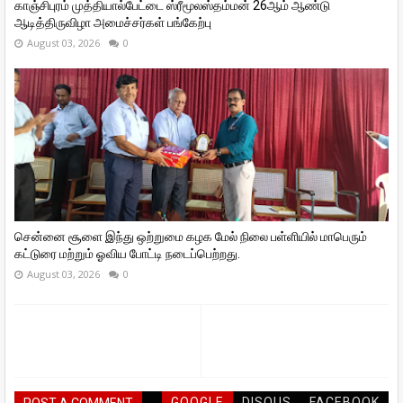
காஞ்சிபுரம் முத்தியால்பேட்டை ஸ்ரீமூலஸ்தம்மன் 26ஆம் ஆண்டு
ஆடித்திருவிழா அமைச்சர்கள் பங்கேற்பு
August 03, 2026
0
சென்னை சூளை இந்து ஒற்றுமை கழக மேல் நிலை பள்ளியில் மாபெரும்
கட்டுரை மற்றும் ஓவிய போட்டி நடைப்பெற்றது.
August 03, 2026
0
GOOGLE
DISQUS
FACEBOOK