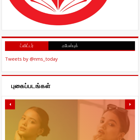
ட்விட்டர்
ஃபேஸ்புக்
Tweets by @nms_today
புகைப்படங்கள்
நாமலே சுகாதாரமாக இருந்தால்