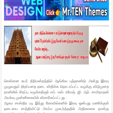
o
e
r
A
o
r
e
p
k
s
p
t
சென்னை உயர் நீதிமன்றத்தில் ஆங்கில புத்தாண்டு அன்று இரவு
முழுவதும் திறப்பதை தடை விதிக்க தொடரப்பட்ட வழக்கு விடுமுறை
நாளிலில் சிறப்பு வழக்கறிஞர் எம். எஸ். ரமேஷ். ஜி. ஆர். சாமிநாதன்
அமர்வு முன்னிலையில் விசாரிகப்பட்டது .
ஆகம சாஸ்திர படி இந்து கோவில்களில் இரவு ஒன்பது மணிக்குள்
நடையை சாத்திவிட்டு பிரம்ம முகூர்த்ததில் அதிகாலை நான்கு