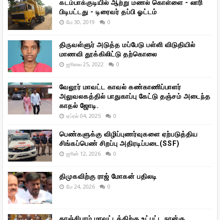
கடம்பாக்குடியில் ஆற்று மணல் கொள்ளை - லாரி
பிடிபட்டது - டிரைவர் தப்பி ஓட்டம்
மே 30, 2019
0
திருவள்ளுர் அடுத்த மப்பேடு பள்ளி விடுதியில்
மாணவி தூக்கிலிட்டு தற்கொலை
ஜூலை 25, 2022
0
வேலூர் மாவட்ட காவல் கண்காணிப்பாளர்
அலுவலகத்தில் பாதுகாப்பு கேட்டு தஞ்சம் அடைந்த
காதல் ஜோடி.
ஏப்ரல் 04, 2025
0
பெண்களுக்கு விழிப்புணர்வுகளை ஏற்படுத்திய
சிங்கப்பெண் சிறப்பு அதிரடிப்படை(SSF)
ஜூன் 12, 2026
0
திமுகவிற்கு ராஜ் மோகன் பதிலடி
மே 24, 2026
0
காஞ்சிபுரம் மாவட்டத்திற்கு உட்பட்ட நான்கு