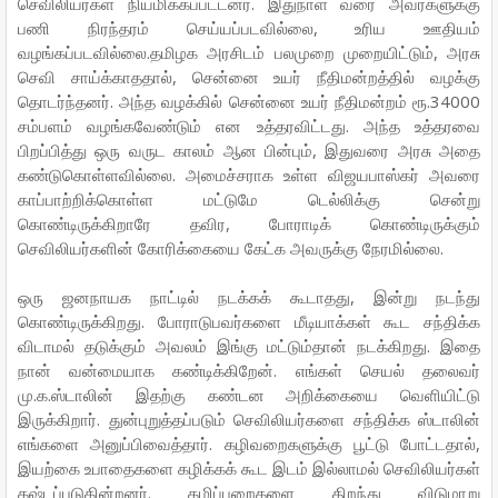
செவிலியர்கள் நியமிக்கப்பட்டனர். இதுநாள் வரை அவர்களுக்கு
பணி நிரந்தரம் செய்யப்படவில்லை, உரிய ஊதியம்
வழங்கப்படவில்லை.தமிழக அரசிடம் பலமுறை முறையிட்டும், அரசு
செவி சாய்க்காததால், சென்னை உயர் நீதிமன்றத்தில் வழக்கு
தொடர்ந்தனர். அந்த வழக்கில் சென்னை உயர் நீதிமன்றம் ரூ.34000
சம்பளம் வழங்கவேண்டும் என உத்தரவிட்டது. அந்த உத்தரவை
பிறப்பித்து ஒரு வருட காலம் ஆன பின்பும், இதுவரை அரசு அதை
கண்டுகொள்ளவில்லை. அமைச்சராக உள்ள விஜயபாஸ்கர் அவரை
காப்பாற்றிக்கொள்ள மட்டுமே டெல்லிக்கு சென்று
கொண்டிருக்கிறாரே தவிர, போராடிக் கொண்டிருக்கும்
செவிலியர்களின் கோரிக்கையை கேட்க அவருக்கு நேரமில்லை.
ஒரு ஜனநாயக நாட்டில் நடக்கக் கூடாதது, இன்று நடந்து
கொண்டிருக்கிறது. போராடுபவர்களை மீடியாக்கள் கூட சந்திக்க
விடாமல் தடுக்கும் அவலம் இங்கு மட்டும்தான் நடக்கிறது. இதை
நான் வன்மையாக கண்டிக்கிறேன். எங்கள் செயல் தலைவர்
மு.க.ஸ்டாலின் இதற்கு கண்டன அறிக்கையை வெளியிட்டு
இருக்கிறார். துன்புறுத்தப்படும் செவிலியர்களை சந்திக்க ஸ்டாலின்
எங்களை அனுப்பிவைத்தார். கழிவறைகளுக்கு பூட்டு போட்டதால்,
இயற்கை உபாதைகளை கழிக்கக் கூட இடம் இல்லாமல் செவிலியர்கள்
கஷ்டப்படுகின்றனர். கழிப்பறைகளை திறந்து விடுமாறு