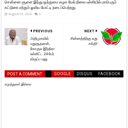
சென்னை சூளை இந்து ஒற்றுமை கழக மேல் நிலை பள்ளியில் மாபெரும்
கட்டுரை மற்றும் ஓவிய போட்டி நடைப்பெற்றது.
August 03, 2026
0
PREVIOUS
NEXT
அதிமுகவில்
சின்னத்திற்கு ஏது
மதுசூதனன்,
சக்தி!
கோகுல இந்திரா
உள்ளிட்ட 24 பேர்
விருப்ப மனு
GOOGLE
DISQUS
FACEBOOK
POST A COMMENT
கருத்துகள் இல்லை