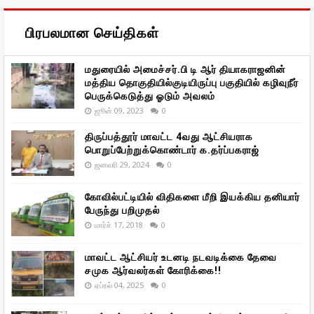
பிரபலமான செய்திகள்
மதுரையில் அமைச்சர்.பி டி ஆர் தியாகராஜனின்
மத்திய தொகுதியில்குடியிருப்பு பகுதியில் கழிவுநீர்
பெருக்கெடுத்து ஓடும் அவலம்
ஜூன் 09, 2023
0
திருப்பத்தூர் மாவட்ட 4வது ஆட்சியராக
பொறுப்பேற்றுக்கொண்டார் க.தர்ப்பகராஜ்
ஜனவரி 29, 2024
0
கோவில்பட்டியில் விதிகளை மீறி இயக்கிய தனியார்
பேருந்து பறிமுதல்
மார்ச் 17, 2018
0
மாவட்ட ஆட்சியர் உடனடி நடவடிக்கை தேவை
சமுக ஆர்வலர்கள் கோரிக்கை!!
ஏப்ரல் 04, 2025
0