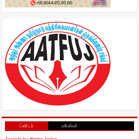
ட்விட்டர்
ஃபேஸ்புக்
Tweets by @nms_today