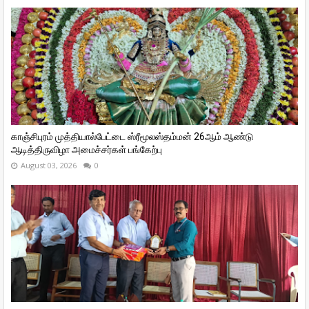
காஞ்சிபுரம் முத்தியால்பேட்டை ஸ்ரீமூலஸ்தம்மன் 26ஆம் ஆண்டு
ஆடித்திருவிழா அமைச்சர்கள் பங்கேற்பு
August 03, 2026
0