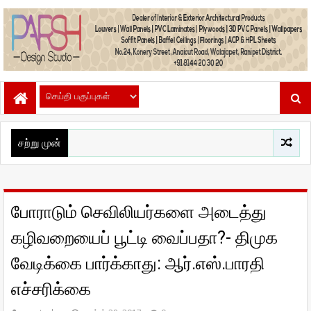
சற்று முன்
போராடும் செவிலியர்களை அடைத்து
கழிவறையைப் பூட்டி வைப்பதா?- திமுக
வேடிக்கை பார்க்காது: ஆர்.எஸ்.பாரதி
எச்சரிக்கை