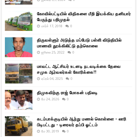
கோவில்பட்டியில் விதிகளை மீறி இயக்கிய தனியார்
பேருந்து பறிமுதல்
மார்ச் 17, 2018
0
திருவள்ளுர் அடுத்த மப்பேடு பள்ளி விடுதியில்
மாணவி தூக்கிலிட்டு தற்கொலை
ஜூலை 25, 2022
0
மாவட்ட ஆட்சியர் உடனடி நடவடிக்கை தேவை
சமுக ஆர்வலர்கள் கோரிக்கை!!
ஏப்ரல் 04, 2025
0
திமுகவிற்கு ராஜ் மோகன் பதிலடி
மே 24, 2026
0
கடம்பாக்குடியில் ஆற்று மணல் கொள்ளை - லாரி
பிடிபட்டது - டிரைவர் தப்பி ஓட்டம்
மே 30, 2019
0