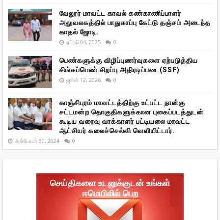
வேலூர் மாவட்ட காவல் கண்காணிப்பாளர்
அலுவலகத்தில் பாதுகாப்பு கேட்டு தஞ்சம் அடைந்த
காதல் ஜோடி.
ஏப்ரல் 04, 2025
0
பெண்களுக்கு விழிப்புணர்வுகளை ஏற்படுத்திய
சிங்கப்பெண் சிறப்பு அதிரடிப்படை(SSF)
ஜூன் 12, 2026
0
காஞ்சிபுரம் மாவட்டத்திற்கு உட்பட்ட நான்கு
சட்டமன்ற தொகுதிகளுக்கான புகைப்படத்துடன்
கூடிய வரைவு வாக்காளர் பட்டியலை மாவட்ட
ஆட்சியர் கலைச்செல்வி வெளியிட்டார்.
அக்டோபர் 30, 2024
0
செய்திகளை உடனுக்குடன் உங்கள்
ஈமெயிலில் பெற