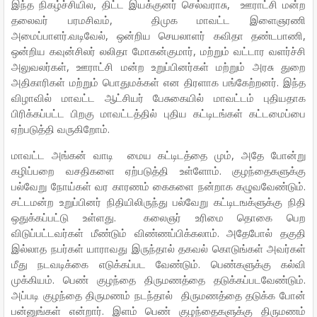
இந்த நிகழ்ச்சியில, திட்ட இயக்குனர் செல்வராசு, ஊராட்சி மன்ற
தலைவர் பரமசிவம், திமுக மாவட்ட இளைஞரணி
அமைப்பாளர்.வடிவேல், ஒன்றிய செயலாளர் கவிதா தண்டபாணி,
ஒன்றிய கவுன்சிலர் லலிதா மோகன்குமார், மற்றும் வட்டார வளர்ச்சி
அலுவலர்கள், ஊராட்சி மன்ற உறுப்பினர்கள் மற்றும் அரசு துறை
அதிகாரிகள் மற்றும் பொதுமக்கள் என திரளாக பங்கேற்றனர். இந்த
விழாவில் மாவட்ட ஆட்சியர் பேசுகையில் மாவட்டம் புதியதாக
பிரிக்கப்பட்ட பிறகு மாவட்டத்தில் புதிய கட்டிடங்கள் கட்டமைப்பை
ஏற்படுத்தி வருகிறோம்.
மாவட்ட அங்கன் வாடி மைய கட்டிடத்தை மும், அதே போன்று
கழிப்பறை வசதிகளை ஏற்படுத்தி உள்ளோம். குழந்தைகளுக்கு
பல்வேறு நோய்கள் வர காரணம் கைகளை நன்றாக கழுவவேண்டும்.
சட்டமன்ற உறுப்பினர் நிதியிலிருந்து பல்வேறு கட்டிடஙக்ளுக்கு நிதி
ஒதுக்கப்பட்டு உள்ளது. கலைஞர் உரிமை தொகை பெற
விடுப்பட்டவர்கள் மீண்டும் விண்ணப்பிக்கலாம். அதேபோல் தகுதி
இல்லாத நபர்கள் யாராவது இருந்தால் தகவல் கொடுங்கள் அவர்கள்
மீது நடவடிக்கை எடுக்கப்பட வேண்டும். பெண்களுக்கு கல்வி
முக்கியம். பெண் குழந்தை திருமணத்தை தடுக்கப்படவேண்டும்.
அப்படி குழந்தை திருமணம் நடந்தால் திருமணத்தை தடுக்க போன்
பன்னுங்கள் என்றார். இளம் பெண் குழந்தைகளுக்கு திருமணம்