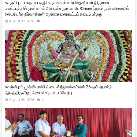
காஞ்சிபுரம் மாநகர பகுதி கழகங்கள் சார்பில்தனியார் திருமண
மண்டபத்தில் முன்னாள் அமைச்சருமான வி ‌.சோமசுந்தரம் முன்னிலையில்
நடைபெற்ற நிர்வாகிகள் ஆலோசனைகூட்டம் நடைபெற்றது
August 03, 2026
0
காஞ்சிபுரம் முத்தியால்பேட்டை ஸ்ரீமூலஸ்தம்மன் 26ஆம் ஆண்டு
ஆடித்திருவிழா அமைச்சர்கள் பங்கேற்பு
August 03, 2026
0