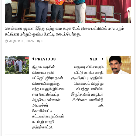
சென்னை சூளை இந்து ஒற்றுமை கழக மேல் நிலை பள்ளியில் மாபெரும்
கட்டுரை மற்றும் ஓவிய போட்டி நடைப்பெற்றது.
August 03, 2026
0
PREVIOUS
NEXT
திமுக அரசின்
மதுரை வில்லாபுரம்
விவசாய தனி
வீட்டு வாரிய வசதி
பட்ஜெட் ஜீரோ தான்
குடியிருப்பு பகுதியில்
விவசாயிகளுக்கு
மின்கம்பம் விழுந்து
எந்த பயனும் இல்லை
விபத்து: பணியில்
என கோவில்பட்டி
இருந்த மின் ஊழியர்
அருகே முன்னாள்
சிகிச்சை பலனின்றி
அமைச்சர்
பலி
கோவில்பட்டி
சட்டமன்ற உறுப்பினர்
கடம்பூர் ராஜூ
குற்றச்சாட்டு.