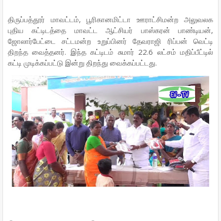
திருப்பத்தூர் மாவட்டம், பூரிகானமிட்டா ஊராட்சி‌மன்ற அலுவலக
புதிய கட்டிடத்தை மாவட்ட ஆட்சியர் பாஸ்கரன் பாண்டியன்,
ஜோலார்பேட்டை சட்டமன்ற உறுப்பினர் தேவராஜி ரிப்பன் வெட்டி
திறந்த வைத்தனர். இந்த கட்டிடம் சுமார் 22.6 லட்சம் மதிப்பீட்டில்
கட்டி முடிக்கப்பட்டு இன்று திறந்து வைக்கப்பட்டது.