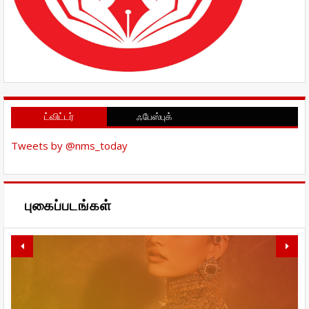
ட்விட்டர்
ஃபேஸ்புக்
Tweets by @nms_today
புகைப்படங்கள்