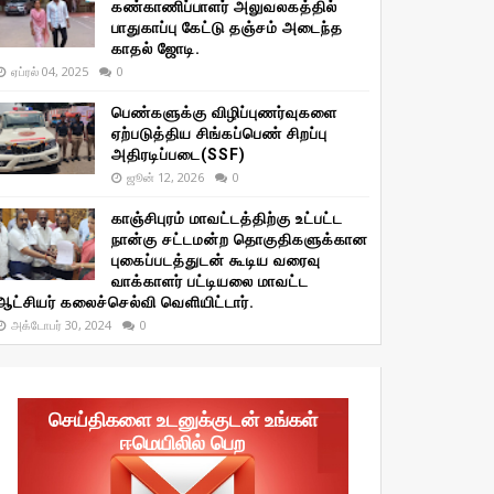
கண்காணிப்பாளர் அலுவலகத்தில்
பாதுகாப்பு கேட்டு தஞ்சம் அடைந்த
காதல் ஜோடி.
ஏப்ரல் 04, 2025
0
பெண்களுக்கு விழிப்புணர்வுகளை
ஏற்படுத்திய சிங்கப்பெண் சிறப்பு
அதிரடிப்படை(SSF)
ஜூன் 12, 2026
0
காஞ்சிபுரம் மாவட்டத்திற்கு உட்பட்ட
நான்கு சட்டமன்ற தொகுதிகளுக்கான
புகைப்படத்துடன் கூடிய வரைவு
வாக்காளர் பட்டியலை மாவட்ட
ஆட்சியர் கலைச்செல்வி வெளியிட்டார்.
அக்டோபர் 30, 2024
0
செய்திகளை உடனுக்குடன் உங்கள்
ஈமெயிலில் பெற