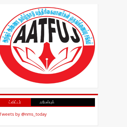
ட்விட்டர்
ஃபேஸ்புக்
Tweets by @nms_today