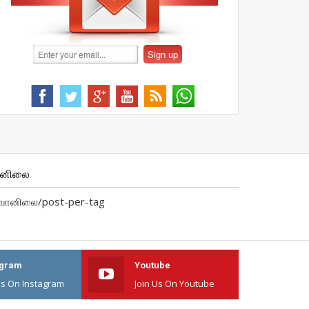
ானிலை
வானிலை/post-per-tag
agram
Youtube
Us On Instagram
Join Us On Youtube