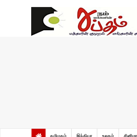
ஞாயிறு, ஆகஸ்ட் 9 2026
தமிழகம்
இந்தியா
உலகம்
சினிம