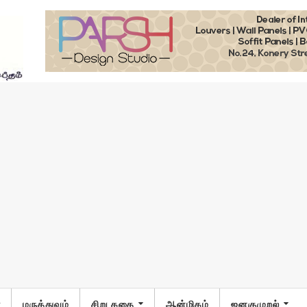
ா
மருத்துவம்
சிறு கதை
ஆன்மிகம்
ஜனகுமுறல்