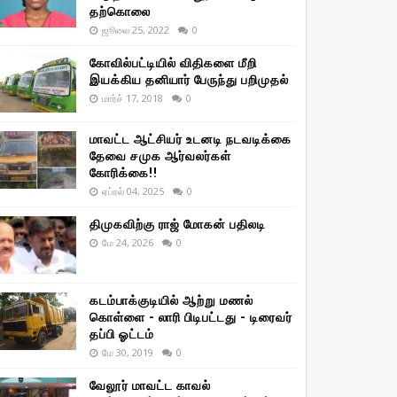
தற்கொலை
ஜூலை 25, 2022
0
கோவில்பட்டியில் விதிகளை மீறி
இயக்கிய தனியார் பேருந்து பறிமுதல்
மார்ச் 17, 2018
0
மாவட்ட ஆட்சியர் உடனடி நடவடிக்கை
தேவை சமுக ஆர்வலர்கள்
கோரிக்கை!!
ஏப்ரல் 04, 2025
0
திமுகவிற்கு ராஜ் மோகன் பதிலடி
மே 24, 2026
0
கடம்பாக்குடியில் ஆற்று மணல்
கொள்ளை - லாரி பிடிபட்டது - டிரைவர்
தப்பி ஓட்டம்
மே 30, 2019
0
வேலூர் மாவட்ட காவல்