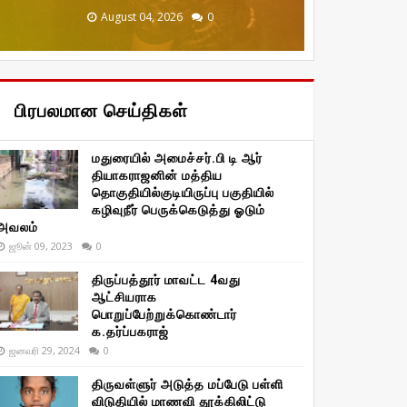
December 20, 2025
January 29, 2026
January 29, 2026
August 04, 2026
August 04, 2026
0
0
0
0
0
பிரபலமான செய்திகள்
மதுரையில் அமைச்சர்.பி டி ஆர்
தியாகராஜனின் மத்திய
தொகுதியில்குடியிருப்பு பகுதியில்
கழிவுநீர் பெருக்கெடுத்து ஓடும்
அவலம்
ஜூன் 09, 2023
0
திருப்பத்தூர் மாவட்ட 4வது
ஆட்சியராக
பொறுப்பேற்றுக்கொண்டார்
க.தர்ப்பகராஜ்
ஜனவரி 29, 2024
0
திருவள்ளுர் அடுத்த மப்பேடு பள்ளி
விடுதியில் மாணவி தூக்கிலிட்டு