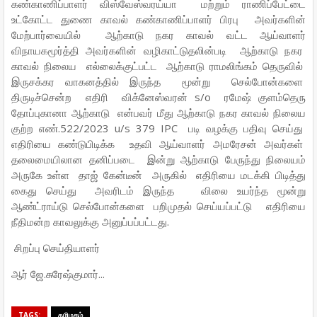
கண்காணிப்பாளர் விஸ்வேஸ்வரய்யா மற்றும் ராணிப்பேட்டை
உட்கோட்ட துணை காவல் கண்காணிப்பாளர் பிரபு அவர்களின்
மேற்பார்வையில் ஆற்காடு நகர காவல் வட்ட ஆய்வாளர்
விநாயகமூர்த்தி அவர்களின் வழிகாட்டுதலின்படி ஆற்காடு நகர
காவல் நிலைய எல்லைக்குட்பட்ட ஆற்காடு ராமலிங்கம் தெருவில்
இருசக்கர வாகனத்தில் இருந்த மூன்று செல்போன்களை
திருடிச்சென்ற எதிரி விக்னேஸ்வரன் s/o ரமேஷ் குளம்தெரு
தோப்புகானா ஆற்காடு என்பவர் மீது ஆற்காடு நகர காவல் நிலைய
குற்ற எண்.522/2023 u/s 379 IPC படி வழக்கு பதிவு செய்து
எதிரியை கண்டுபிடிக்க உதவி ஆய்வாளர் அமரேசன் அவர்கள்
தலைமையிலான தனிப்படை இன்று ஆற்காடு பேருந்து நிலையம்
அருகே உள்ள தாஜ் கேன்டீன் அருகில் எதிரியை மடக்கி பிடித்து
கைது செய்து அவரிடம் இருந்த விலை உயர்ந்த மூன்று
ஆண்ட்ராய்டு செல்போன்களை பறிமுதல் செய்யப்பட்டு எதிரியை
நீதிமன்ற காவலுக்கு அனுப்பப்பட்டது.
சிறப்பு செய்தியாளர்
ஆர் ஜே.சுரேஷ்குமார்...
TAGS:
தமிழகம்