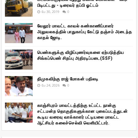
பிடிபட்டது - டிரைவர் தப்பி ஓட்டம்
மே 30, 2019
0
வேலூர் மாவட்ட காவல் கண்காணிப்பாளர்
அலுவலகத்தில் பாதுகாப்பு கேட்டு தஞ்சம் அடைந்த
காதல் ஜோடி.
பெண்களுக்கு விழிப்புணர்வுகளை ஏற்படுத்திய
சிங்கப்பெண் சிறப்பு அதிரடிப்படை(SSF)
திமுகவிற்கு ராஜ் மோகன் பதிலடி
மே 24, 2026
0
காஞ்சிபுரம் மாவட்டத்திற்கு உட்பட்ட நான்கு
சட்டமன்ற தொகுதிகளுக்கான புகைப்படத்துடன்
கூடிய வரைவு வாக்காளர் பட்டியலை மாவட்ட
ஆட்சியர் கலைச்செல்வி வெளியிட்டார்.