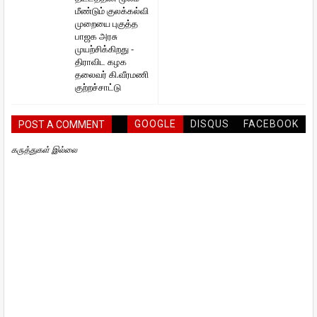
மீண்டும் குலக்கல்வி
முறையை புகுத்த
பாஜக அரசு
முயற்சிக்கிறது -
திராவிட கழக
தலைவர் கி.வீரமணி
குற்றச்சாட்டு
GOOGLE
DISQUS
FACEBOOK
POST A COMMENT
கருத்துகள் இல்லை