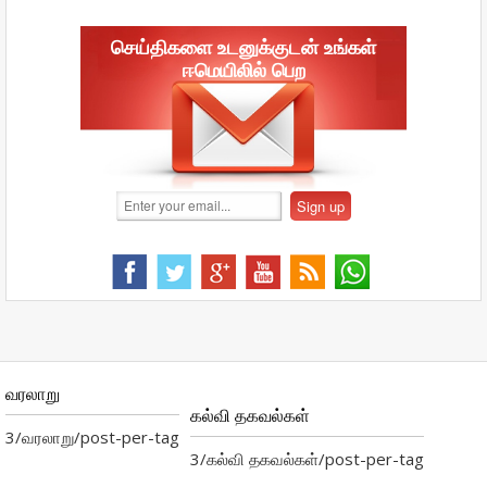
செய்திகளை உடனுக்குடன் உங்கள்
ஈமெயிலில் பெற
வரலாறு
கல்வி தகவல்கள்
3/வரலாறு/post-per-tag
3/கல்வி தகவல்கள்/post-per-tag