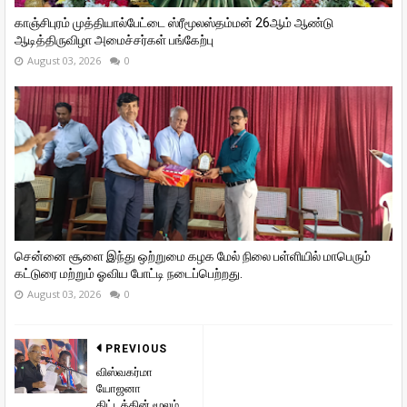
காஞ்சிபுரம் முத்தியால்பேட்டை ஸ்ரீமூலஸ்தம்மன் 26ஆம் ஆண்டு
ஆடித்திருவிழா அமைச்சர்கள் பங்கேற்பு
August 03, 2026
0
சென்னை சூளை இந்து ஒற்றுமை கழக மேல் நிலை பள்ளியில் மாபெரும்
கட்டுரை மற்றும் ஓவிய போட்டி நடைப்பெற்றது.
August 03, 2026
0
PREVIOUS
விஸ்வகர்மா
யோஜனா
திட்டத்தின் மூலம்