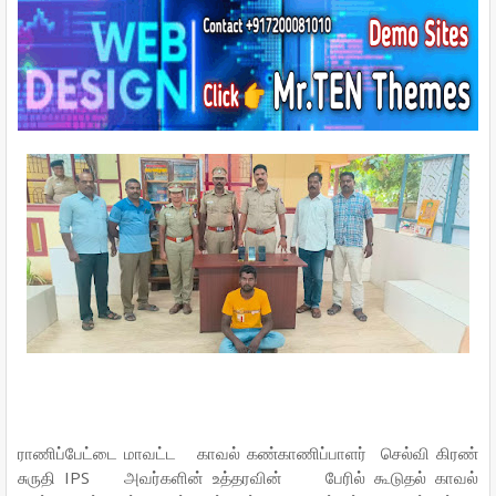
e
t
t
t
r
b
t
e
s
e
o
e
r
A
o
r
e
p
k
s
p
t
ராணிப்பேட்டை மாவட்ட காவல் கண்காணிப்பாளர் செல்வி கிரண்
சுருதி IPS அவர்களின் உத்தரவின் பேரில் கூடுதல் காவல்