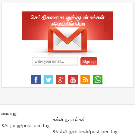
செய்திகளை உடனுக்குடன் உங்கள்
ஈமெயிலில் பெற
வரலாறு
கல்வி தகவல்கள்
3/வரலாறு/post-per-tag
3/கல்வி தகவல்கள்/post-per-tag