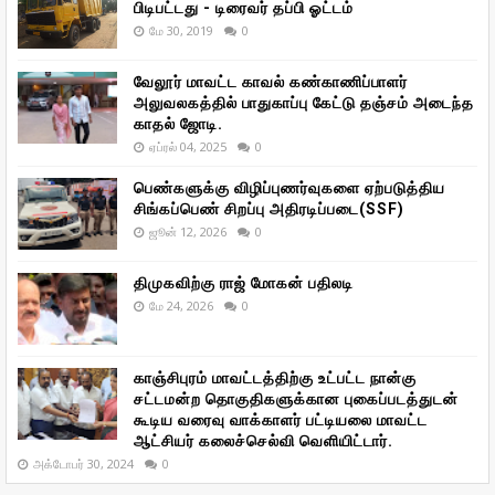
பிடிபட்டது - டிரைவர் தப்பி ஓட்டம்
மே 30, 2019
0
வேலூர் மாவட்ட காவல் கண்காணிப்பாளர்
அலுவலகத்தில் பாதுகாப்பு கேட்டு தஞ்சம் அடைந்த
காதல் ஜோடி.
ஏப்ரல் 04, 2025
0
பெண்களுக்கு விழிப்புணர்வுகளை ஏற்படுத்திய
சிங்கப்பெண் சிறப்பு அதிரடிப்படை(SSF)
ஜூன் 12, 2026
0
திமுகவிற்கு ராஜ் மோகன் பதிலடி
மே 24, 2026
0
காஞ்சிபுரம் மாவட்டத்திற்கு உட்பட்ட நான்கு
சட்டமன்ற தொகுதிகளுக்கான புகைப்படத்துடன்
கூடிய வரைவு வாக்காளர் பட்டியலை மாவட்ட
ஆட்சியர் கலைச்செல்வி வெளியிட்டார்.
அக்டோபர் 30, 2024
0