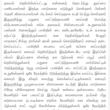
தகவல் தெரிவிக்கப்பட்டது என்னைத் தொடர்ந்து தூய்மை
பணியாளர்கள் இறந்த மாடுகளை எடுத்துச் சென்றனர் பின்னர்
அதன் உரிமையாளர்கள் அடக்கம் செய்ததாக கூறி பெற்று சென்றனர்
இதுகுறித்து மதுரை மாட்டுத்தாவணி காய்கறி மொத்த
விற்பனையாளர்கள் சங்க தலைவர் சின்னமாயன் கூறுகையில்
பசுக்கள் அனைத்தும் பாலிதீன் பை உண்டதாலேயே உடல் உபாதை
ஏற்பட்டு இறந்திருக்கலாம் என தெரிவித்தார்கள் மேலும்
மாநகராட்சிக்கு நாங்கள் தான் தகவல் கொடுத்தோம் எனவும் தடை
செய்யப்பட்ட பாலிதீன் பையை மாட்டின் உயிரை காப்பாத்தி
இருக்கலாம் எனவும் தெரிவித்தார் இதற்கிடையே மாடு இறப்பின்
மர்மம் இருப்பதாக விலங்கு நல ஆர்வலர் சாய் மயூர் புகார்
தெரிவித்துள்ளார் மதுரை மாட்டுத்தாவணி மார்க்கெட்டில்
அடுத்தடுத்து ஆறு மாடுகள் பாலிதீன் பை சாப்பிட்டு இறந்ததாக
கூறுகின்றனர் ஒரே நேரத்தில் அடுத்தடுத்து இறக்க வாய்ப்பு இல்லை
எனவும் இது விஷம் வைத்து கொல்லப்பட்டிருக்கலாம் எனவும்
இதுகுறித்து முழுமையான விசாரணை நடத்தி இறந்த மாடுகளை
பிரேத பரிசோதனை செய்து அதன் உண்மை தன்மையை அறிய
வேண்டும் என பசுமாட்டு இறப்புக்கு காரணமான நபர்கள் மீது
கடுமையான நடவடிக்கை எடுக்க வேண்டும் என விலங்கு நல
ஆர்வலர் சாய் மயூர் கோரிக்கை விடுத்துள்ளார் ஒரே நேரத்தில்