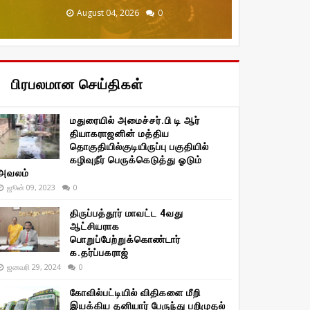
December 20, 2025
January 29, 2026
January 29, 2026
August 04, 2026
August 04, 2026
0
0
0
0
0
பிரபலமான செய்திகள்
மதுரையில் அமைச்சர்.பி டி ஆர்
தியாகராஜனின் மத்திய
தொகுதியில்குடியிருப்பு பகுதியில்
கழிவுநீர் பெருக்கெடுத்து ஓடும்
அவலம்
ஜூன் 09, 2023
0
திருப்பத்தூர் மாவட்ட 4வது
ஆட்சியராக
பொறுப்பேற்றுக்கொண்டார்
க.தர்ப்பகராஜ்
ஜனவரி 29, 2024
0
கோவில்பட்டியில் விதிகளை மீறி
இயக்கிய தனியார் பேருந்து பறிமுதல்