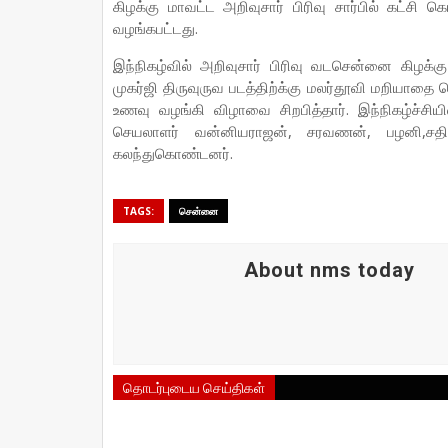
கிழக்கு மாவட்ட அறிவுசார் பிரிவு சார்பில் கட்ச
வழங்கபட்டது.
இந்நிகழ்வில் அறிவுசார் பிரிவு வடசென்னை கிழக
முகர்ஜி திருவுருவ படத்திற்க்கு மலர்தூவி மறியாதை ச
உணவு வழங்கி விழாவை சிறபித்தார். இந்நிகழ்ச்சிய
செயலாளர் வன்னியராஜன், சரவணன், பழனி,சதிஸ்,
கலந்துகொண்டனர்.
TAGS:
சென்னை
About nms today
தொடர்புடைய செய்திகள்