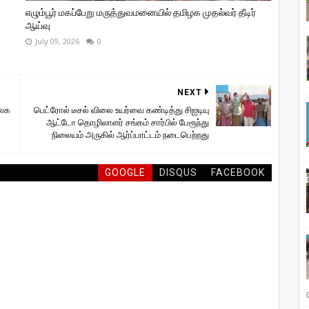
எழும்பூர் மகப்பேறு மருத்துவமனையில் தமிழக முதல்வர் தீடிர்
ஆய்வு
July 09, 2026
0
NEXT
உலக
பெட்ரோல் டீசல் விலை உயர்வை கண்டித்து சிஐடியு
ஆட்டோ தொழிலாளர் சங்கம் சார்பில் பேரூந்து
நிலையம் அருகில் ஆர்ப்பாட்டம் நடைபெற்றது
GOOGLE
DISQUS
FACEBOOK