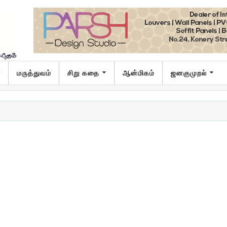
ா
மருத்துவம்
சிறு கதை
ஆன்மிகம்
ஜனகுமுறல்