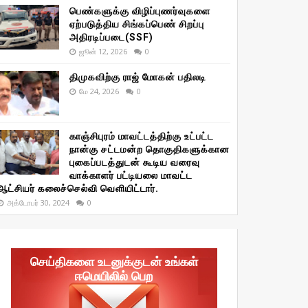
பெண்களுக்கு விழிப்புணர்வுகளை
ஏற்படுத்திய சிங்கப்பெண் சிறப்பு
அதிரடிப்படை(SSF)
ஜூன் 12, 2026
0
திமுகவிற்கு ராஜ் மோகன் பதிலடி
மே 24, 2026
0
காஞ்சிபுரம் மாவட்டத்திற்கு உட்பட்ட
நான்கு சட்டமன்ற தொகுதிகளுக்கான
புகைப்படத்துடன் கூடிய வரைவு
வாக்காளர் பட்டியலை மாவட்ட
ஆட்சியர் கலைச்செல்வி வெளியிட்டார்.
அக்டோபர் 30, 2024
0
செய்திகளை உடனுக்குடன் உங்கள்
ஈமெயிலில் பெற