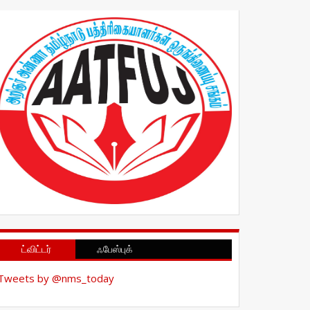
ட்விட்டர்
ஃபேஸ்புக்
Tweets by @nms_today