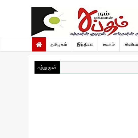
வெள்ளி, ஆகஸ்ட் 7 2026
தமிழகம்
இந்தியா
உலகம்
சினிம
சற்று முன்