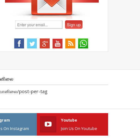
ானிலை
வானிலை/post-per-tag
agram
Youtube
Us On Instagram
Join Us On Youtube