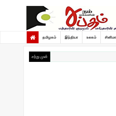
வியாழன், ஆகஸ்ட் 6 2026
தமிழகம்
இந்தியா
உலகம்
சினிம
சற்று முன்