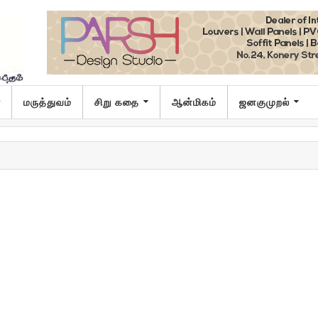
ா
மருத்துவம்
சிறு கதை
ஆன்மிகம்
ஜனகுமுறல்