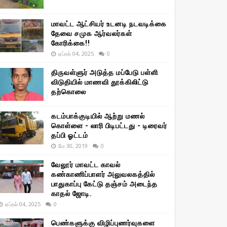
மாவட்ட ஆட்சியர் உடனடி நடவடிக்கை
தேவை சமுக ஆர்வலர்கள்
கோரிக்கை!!
ஏப்ரல் 04, 2025
0
திருவள்ளுர் அடுத்த மப்பேடு பள்ளி
விடுதியில் மாணவி தூக்கிலிட்டு
தற்கொலை
கடம்பாக்குடியில் ஆற்று மணல்
கொள்ளை - லாரி பிடிபட்டது - டிரைவர்
தப்பி ஓட்டம்
மே 30, 2019
0
வேலூர் மாவட்ட காவல்
கண்காணிப்பாளர் அலுவலகத்தில்
பாதுகாப்பு கேட்டு தஞ்சம் அடைந்த
காதல் ஜோடி.
ஏப்ரல் 04, 2025
0
பெண்களுக்கு விழிப்புணர்வுகளை