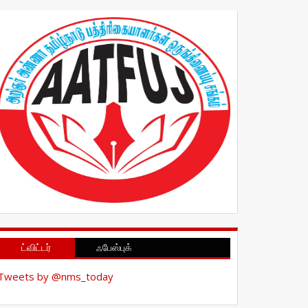
ட்விட்டர்
ஃபேஸ்புக்
Tweets by @nms_today