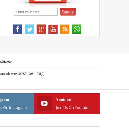
ானிலை
வானிலை/post-per-tag
agram
Youtube
Us On Instagram
Join Us On Youtube