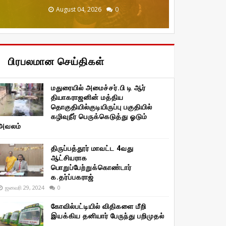
December 20, 2025
January 29, 2026
January 29, 2026
August 04, 2026
August 04, 2026
0
0
0
0
0
பிரபலமான செய்திகள்
மதுரையில் அமைச்சர்.பி டி ஆர்
தியாகராஜனின் மத்திய
தொகுதியில்குடியிருப்பு பகுதியில்
கழிவுநீர் பெருக்கெடுத்து ஓடும்
அவலம்
திருப்பத்தூர் மாவட்ட 4வது
ஆட்சியராக
பொறுப்பேற்றுக்கொண்டார்
க.தர்ப்பகராஜ்
ஜனவரி 29, 2024
0
கோவில்பட்டியில் விதிகளை மீறி
இயக்கிய தனியார் பேருந்து பறிமுதல்