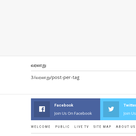
வரலாறு
3/வரலாறு/post-per-tag
Facebook
Twitte
Join Us On Facebook
Join U
WELCOME
PUBLIC
LIVE TV
SITE MAP
ABOUT US