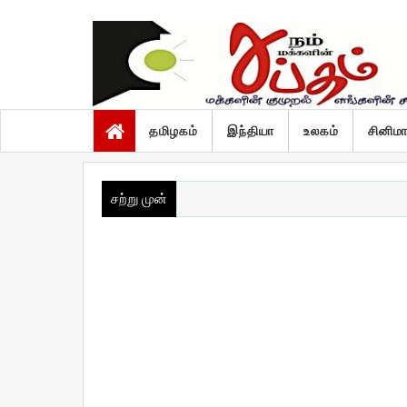
வியாழன், ஆகஸ்ட் 6 2026
தமிழகம்
இந்தியா
உலகம்
சினிம
சற்று முன்