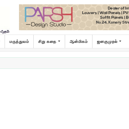
ா
மருத்துவம்
சிறு கதை
ஆன்மிகம்
ஜனகுமுறல்