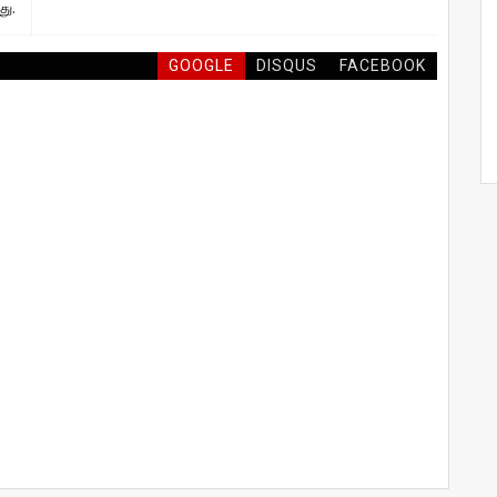
து.
GOOGLE
DISQUS
FACEBOOK