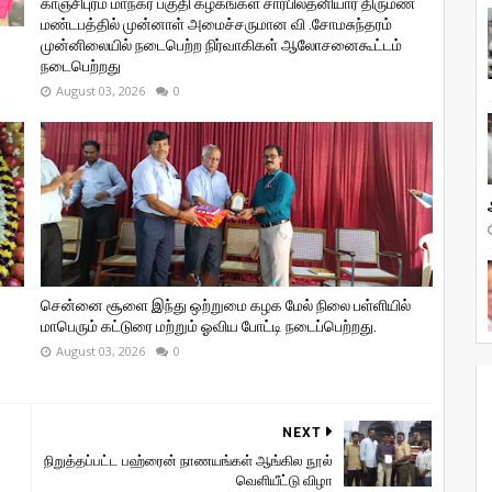
காஞ்சிபுரம் மாநகர பகுதி கழகங்கள் சார்பில்தனியார் திருமண
மண்டபத்தில் முன்னாள் அமைச்சருமான வி ‌.சோமசுந்தரம்
முன்னிலையில் நடைபெற்ற நிர்வாகிகள் ஆலோசனைகூட்டம்
நடைபெற்றது
August 03, 2026
0
சென்னை சூளை இந்து ஒற்றுமை கழக மேல் நிலை பள்ளியில்
மாபெரும் கட்டுரை மற்றும் ஓவிய போட்டி நடைப்பெற்றது.
August 03, 2026
0
NEXT
நிறுத்தப்பட்ட பஹ்ரைன் நாணயங்கள் ஆங்கில நூல்
வெளியீட்டு விழா