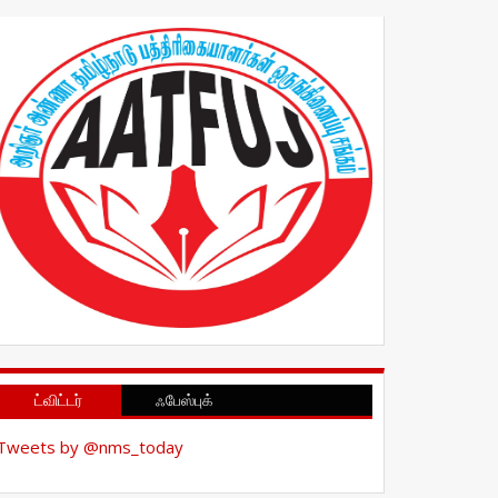
ட்விட்டர்
ஃபேஸ்புக்
Tweets by @nms_today