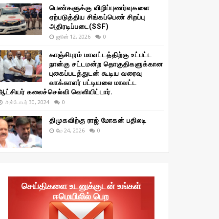
பெண்களுக்கு விழிப்புணர்வுகளை
ஏற்படுத்திய சிங்கப்பெண் சிறப்பு
அதிரடிப்படை(SSF)
ஜூன் 12, 2026
0
காஞ்சிபுரம் மாவட்டத்திற்கு உட்பட்ட
நான்கு சட்டமன்ற தொகுதிகளுக்கான
புகைப்படத்துடன் கூடிய வரைவு
வாக்காளர் பட்டியலை மாவட்ட
ஆட்சியர் கலைச்செல்வி வெளியிட்டார்.
அக்டோபர் 30, 2024
0
திமுகவிற்கு ராஜ் மோகன் பதிலடி
மே 24, 2026
0
செய்திகளை உடனுக்குடன் உங்கள்
ஈமெயிலில் பெற