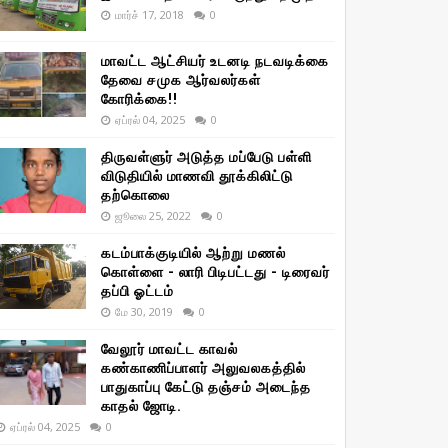
மார்ச் 17, 2018
0
மாவட்ட ஆட்சியர் உடனடி நடவடிக்கை
தேவை சமுக ஆர்வலர்கள்
கோரிக்கை!!
ஏப்ரல் 04, 2025
0
திருவள்ளுர் அடுத்த மப்பேடு பள்ளி
விடுதியில் மாணவி தூக்கிலிட்டு
தற்கொலை
ஜூலை 25, 2022
0
கடம்பாக்குடியில் ஆற்று மணல்
கொள்ளை - லாரி பிடிபட்டது - டிரைவர்
தப்பி ஓட்டம்
மே 30, 2019
0
வேலூர் மாவட்ட காவல்
கண்காணிப்பாளர் அலுவலகத்தில்
பாதுகாப்பு கேட்டு தஞ்சம் அடைந்த
காதல் ஜோடி.
ஏப்ரல் 04, 2025
0