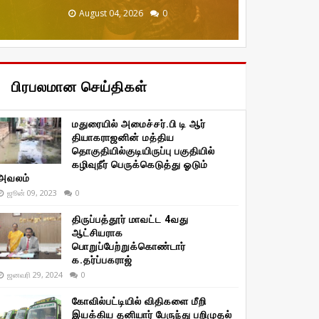
December 20, 2025
January 29, 2026
January 29, 2026
August 04, 2026
August 04, 2026
0
0
0
0
0
பிரபலமான செய்திகள்
மதுரையில் அமைச்சர்.பி டி ஆர்
தியாகராஜனின் மத்திய
தொகுதியில்குடியிருப்பு பகுதியில்
கழிவுநீர் பெருக்கெடுத்து ஓடும்
அவலம்
ஜூன் 09, 2023
0
திருப்பத்தூர் மாவட்ட 4வது
ஆட்சியராக
பொறுப்பேற்றுக்கொண்டார்
க.தர்ப்பகராஜ்
ஜனவரி 29, 2024
0
கோவில்பட்டியில் விதிகளை மீறி
இயக்கிய தனியார் பேருந்து பறிமுதல்