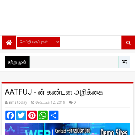
சற்று முன்
AATFUJ - ன் கண்டன அறிக்கை
nms today
செப்டம்பர் 12, 2019
0
F
T
P
W
S
a
w
i
h
h
c
i
n
a
a
e
t
t
t
r
b
t
e
s
e