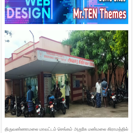
o
e
r
A
o
r
e
p
k
s
p
t
திருவண்ணாமலை மாவட்டம் செங்கம் அருகே மண்மலை கிராமத்தில்