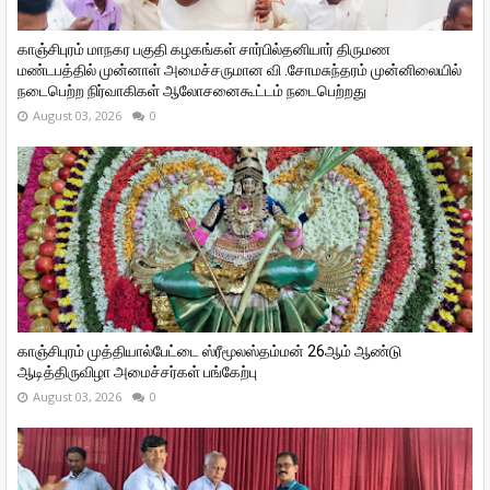
காஞ்சிபுரம் மாநகர பகுதி கழகங்கள் சார்பில்தனியார் திருமண
மண்டபத்தில் முன்னாள் அமைச்சருமான வி ‌.சோமசுந்தரம் முன்னிலையில்
நடைபெற்ற நிர்வாகிகள் ஆலோசனைகூட்டம் நடைபெற்றது
August 03, 2026
0
காஞ்சிபுரம் முத்தியால்பேட்டை ஸ்ரீமூலஸ்தம்மன் 26ஆம் ஆண்டு
ஆடித்திருவிழா அமைச்சர்கள் பங்கேற்பு
August 03, 2026
0