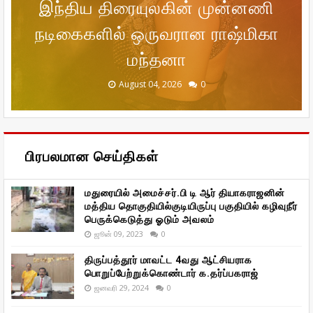
நோய்கள் அண்டாது' 'நலன் காக்கம்
இந்திய திரையுலகின் முன்னணி
நடிகைகளில் ஒருவரான ராஷ்மிகா
இடியாப்பம் சிக்கலில் ஜனநாயகம்
'ஹாட்ஸ்பாட் 2 மச்' திரைப்படம்
ஸ்டாலின் திட்ட முகாமில்'
விமலா ராமன் ரிலேஷன்ஷிப் அதிகம்
தரணிவேந்தன் எம்.பி., பேசினார் !
குறித்து மனம் திறந்த சஞ்சனா
திரைப் படம்
மந்தனா
December 20, 2025
January 29, 2026
January 29, 2026
August 04, 2026
August 04, 2026
0
0
0
0
0
பிரபலமான செய்திகள்
மதுரையில் அமைச்சர்.பி டி ஆர் தியாகராஜனின்
மத்திய தொகுதியில்குடியிருப்பு பகுதியில் கழிவுநீர்
பெருக்கெடுத்து ஓடும் அவலம்
ஜூன் 09, 2023
0
திருப்பத்தூர் மாவட்ட 4வது ஆட்சியராக
பொறுப்பேற்றுக்கொண்டார் க.தர்ப்பகராஜ்
ஜனவரி 29, 2024
0