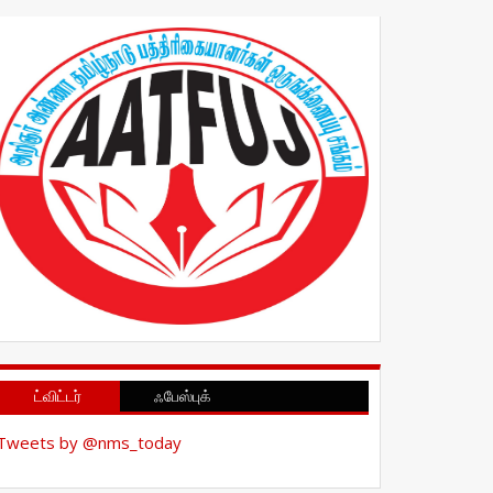
ட்விட்டர்
ஃபேஸ்புக்
Tweets by @nms_today