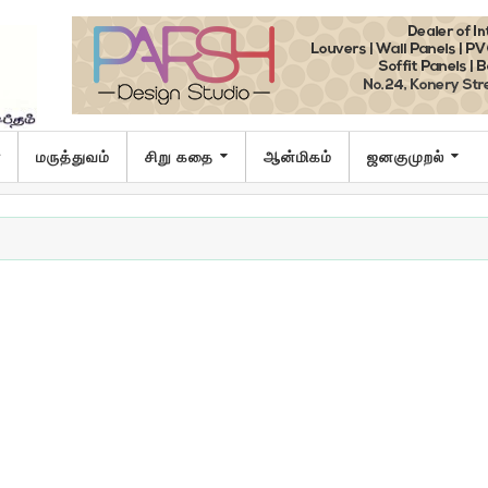
ா
மருத்துவம்
சிறு கதை
ஆன்மிகம்
ஜனகுமுறல்