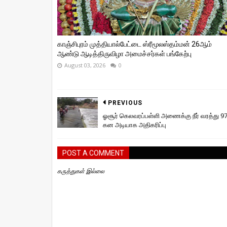
காஞ்சிபுரம் முத்தியால்பேட்டை ஸ்ரீமூலஸ்தம்மன் 26ஆம்
ஆண்டு ஆடித்திருவிழா அமைச்சர்கள் பங்கேற்பு
August 03, 2026
0
PREVIOUS
ஓசூர் கெலவரப்பள்ளி அணைக்கு நீர் வரத்து 9
கன அடியாக அதிகரிப்பு
POST A COMMENT
கருத்துகள் இல்லை