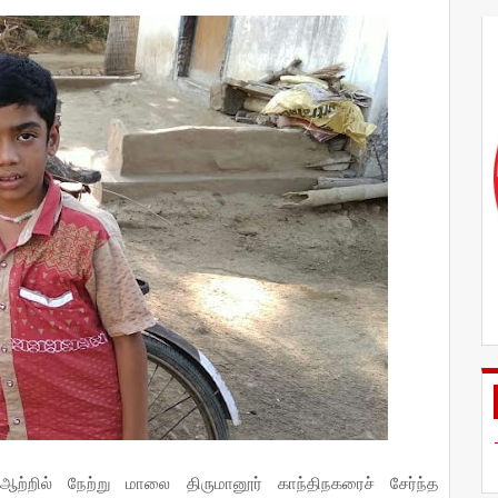
ற்றில் நேற்று மாலை திருமானூர் காந்திநகரைச் சேர்ந்த