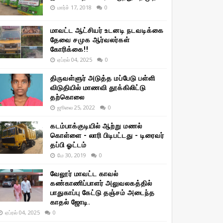
மார்ச் 17, 2018
0
மாவட்ட ஆட்சியர் உடனடி நடவடிக்கை
தேவை சமுக ஆர்வலர்கள்
கோரிக்கை!!
ஏப்ரல் 04, 2025
0
திருவள்ளுர் அடுத்த மப்பேடு பள்ளி
விடுதியில் மாணவி தூக்கிலிட்டு
தற்கொலை
ஜூலை 25, 2022
0
கடம்பாக்குடியில் ஆற்று மணல்
கொள்ளை - லாரி பிடிபட்டது - டிரைவர்
தப்பி ஓட்டம்
மே 30, 2019
0
வேலூர் மாவட்ட காவல்
கண்காணிப்பாளர் அலுவலகத்தில்
பாதுகாப்பு கேட்டு தஞ்சம் அடைந்த
காதல் ஜோடி.
ஏப்ரல் 04, 2025
0