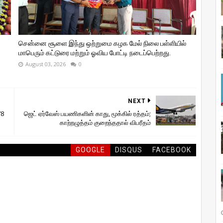
சென்னை சூளை இந்து ஒற்றுமை கழக மேல் நிலை பள்ளியில்
மாபெரும் கட்டுரை மற்றும் ஓவிய போட்டி நடைப்பெற்றது.
August 03, 2026
0
NEXT
78
ஜெட் ஏர்வேஸ் பயணிகளின் காது, மூக்கில் ரத்தம்;
காற்றழுத்தம் குறைந்ததால் விபரீதம்
GOOGLE
DISQUS
FACEBOOK