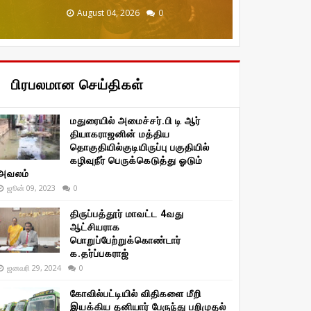
December 20, 2025
January 29, 2026
January 29, 2026
August 04, 2026
August 04, 2026
0
0
0
0
0
பிரபலமான செய்திகள்
மதுரையில் அமைச்சர்.பி டி ஆர்
தியாகராஜனின் மத்திய
தொகுதியில்குடியிருப்பு பகுதியில்
கழிவுநீர் பெருக்கெடுத்து ஓடும்
அவலம்
ஜூன் 09, 2023
0
திருப்பத்தூர் மாவட்ட 4வது
ஆட்சியராக
பொறுப்பேற்றுக்கொண்டார்
க.தர்ப்பகராஜ்
ஜனவரி 29, 2024
0
கோவில்பட்டியில் விதிகளை மீறி
இயக்கிய தனியார் பேருந்து பறிமுதல்