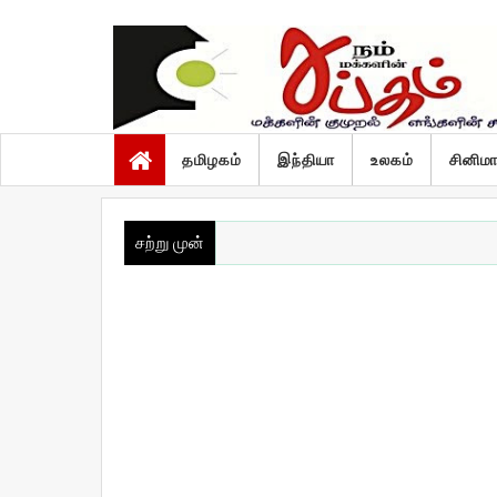
வெள்ளி, ஆகஸ்ட் 7 2026
தமிழகம்
இந்தியா
உலகம்
சினிம
சற்று முன்