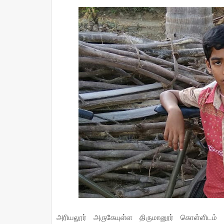
அரியலூர் அருகேயுள்ள திருமானூர் கொள்ளிடம் ஆ