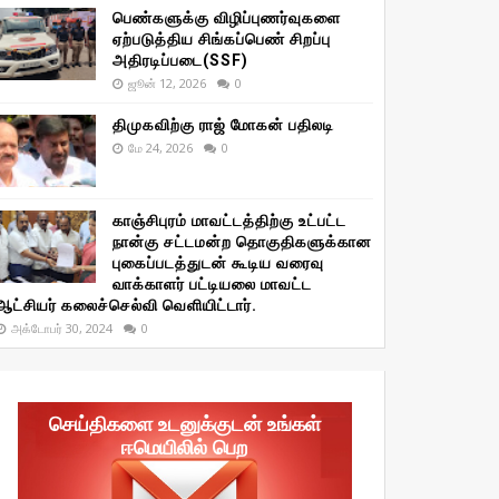
பெண்களுக்கு விழிப்புணர்வுகளை
ஏற்படுத்திய சிங்கப்பெண் சிறப்பு
அதிரடிப்படை(SSF)
ஜூன் 12, 2026
0
திமுகவிற்கு ராஜ் மோகன் பதிலடி
மே 24, 2026
0
காஞ்சிபுரம் மாவட்டத்திற்கு உட்பட்ட
நான்கு சட்டமன்ற தொகுதிகளுக்கான
புகைப்படத்துடன் கூடிய வரைவு
வாக்காளர் பட்டியலை மாவட்ட
ஆட்சியர் கலைச்செல்வி வெளியிட்டார்.
அக்டோபர் 30, 2024
0
செய்திகளை உடனுக்குடன் உங்கள்
ஈமெயிலில் பெற