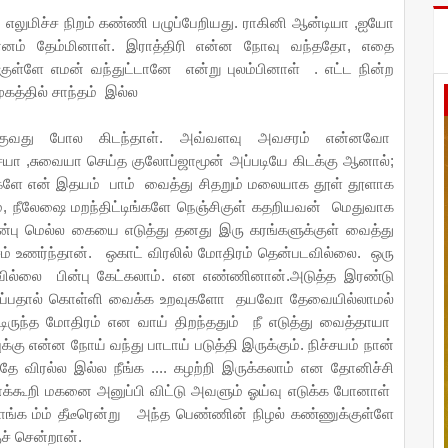
து எலுமிச்ச நிறம் கண்ணி பழுப்பேறியது. ராகினி ஆன்டியா ,ஐயோ
ன்னம் தேம்மினாள். இராத்திரி என்ன நோவு வந்ததோ, எதை
ள்ளே எமன் வந்துட்டானே என்று புலம்பினாள் . எட்ட நின்ற
கத்தில் சாந்தம் இல்ல
்குவது போல கிடந்தாள். அவ்வளவு அவசரம் என்னவோ
யா ,சுவையா செய்த குலோப்ஜாமூன் அப்படியே கிடக்கு ஆனால்;
்டிங்களே என் இதயம் பாம் வைத்து சிதறும் மலையாக தூள் தூளாக
, நீலேஷை மறந்திட்டிங்களே நெஞ்சிகுள் கதறியவன் மெதுவாக
்பு மெல்ல கையை எடுத்து தனது இரு கரங்களுக்குள் வைத்து
ாசம் உணர்ந்தான். ஒகாட் விரலில் மோதிரம் தென்படவில்லை. ஒரு
ரவவில்லை பின்பு கேட்கலாம். என எண்ணினான்.அடுத்த இரண்டு
 எரிப்பதால் கொள்ளி வைக்க உறவுகளோ தயவோ தேவையில்லாமல்
ிருந்த மோதிரம் என வாய் திறந்ததும் நீ எடுத்து வைத்தாயா
கு என்ன நோய் வந்து பாடாய் படுத்தி இருக்கும். நிச்சயம் நான்
ே விரல்ல இல்ல நீங்க .... கழற்றி இருக்கலாம் என தோனிச்சி
எனக்கூறி மகனை அனுப்பி விட்டு அவளும் ஓய்வு எடுக்க போனாள்
்பாங்க ம்ம் தீடீரென்று அந்த பெண்ணின் நிழல் கண்ணுக்குள்ளே
ுச் சென்றான்.