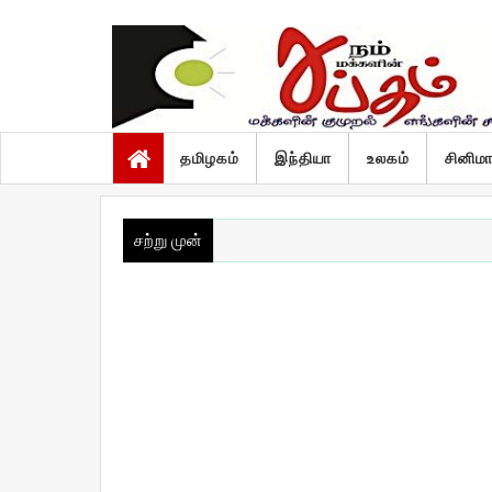
வியாழன், ஆகஸ்ட் 6 2026
தமிழகம்
இந்தியா
உலகம்
சினிம
சற்று முன்