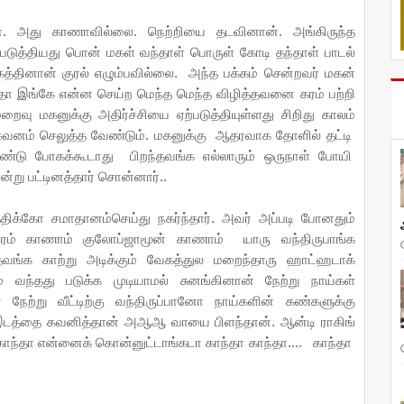
ன். அது காணாவில்லை. நெற்றியை தடவினான். அங்கிருந்த
படுத்தியது பொன் மகள் வந்தாள் பொருள் கோடி தந்தாள் பாடல்
ா கத்தினான் குரல் எழும்பவில்லை. அந்த பக்கம் சென்றவர் மகன்
்தா இங்கே என்ன செய்ற மெந்த மெந்த விழித்தவனை கரம் பற்றி
றைவு மகனுக்கு அதிர்ச்சியை ஏற்படுத்தியுள்ளது சிறிது காலம்
வனம் செலுத்த வேண்டும். மகனுக்கு ஆதரவாக தோளில் தட்டி
வண்டு போகக்கூடாது பிறந்தவங்க எல்லாரும் ஒருநாள் போயி
று பட்டினத்தார் சொன்னார்..
ிக்கோ சமாதானம்செய்து நகர்ந்தார். அவர் அப்படி போனதும்
ரம் காணாம் குலோப்ஜாமூன் காணாம் யாரு வந்திருபாங்க
தவங்க காற்று அடிக்கும் வேகத்துல மறைந்தாரு ஹாட்ஹடாக்
 வந்தது படுக்க முடியாமல் சுனங்கினான் நேற்று நாய்கள்
ேற்று வீட்டிற்கு வந்திருப்பானோ நாய்களின் கண்களுக்கு
த இடத்தை கவனித்தான் அஆஆ வாயை பிளந்தான். ஆன்டி ராகிங்
காந்தா என்னைக் கொன்னுட்டாங்கடா காந்தா காந்தா.... காந்தா