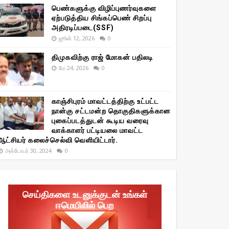
பெண்களுக்கு விழிப்புணர்வுகளை
ஏற்படுத்திய சிங்கப்பெண் சிறப்பு
அதிரடிப்படை(SSF)
ஜூன் 12, 2026
0
திமுகவிற்கு ராஜ் மோகன் பதிலடி
மே 24, 2026
0
காஞ்சிபுரம் மாவட்டத்திற்கு உட்பட்ட
நான்கு சட்டமன்ற தொகுதிகளுக்கான
புகைப்படத்துடன் கூடிய வரைவு
வாக்காளர் பட்டியலை மாவட்ட
ஆட்சியர் கலைச்செல்வி வெளியிட்டார்.
அக்டோபர் 30, 2024
0
செய்திகளை உடனுக்குடன் உங்கள்
ஈமெயிலில் பெற