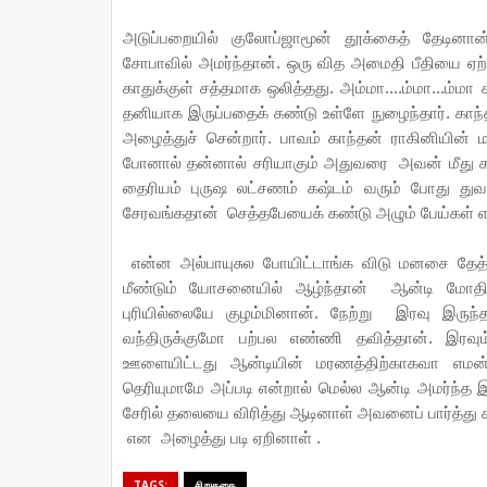
அடுப்பறையில் குலோப்ஜாமூன் தூக்கைத் தேடினா
சோபாவில் அமர்ந்தான். ஒரு வித அமைதி பீதியை ஏற்
காதுக்குள் சத்தமாக ஒலித்தது. அம்மா....ம்மா...ம்ம
தனியாக இருப்பதைக் கண்டு உள்ளே நுழைந்தார். காந
அழைத்துச் சென்றார். பாவம் காந்தன் ராகினியின் ம
போனால் தன்னால் சரியாகும் அதுவரை அவன் மீது க
தைரியம் புருஷ லட்சணம் கஷ்டம் வரும் போது து
சேரவங்கதான் செத்தபேயைக் கண்டு அழும் பேய்கள் என்
என்ன அல்பாயுசுல போயிட்டாங்க விடு மனசை தேத்த
மீண்டும் யோசனையில் ஆழ்ந்தான் ஆன்டி மோதி
புரியில்லையே குழம்மினான். நேற்று இரவு இருந்
வந்திருக்குமோ பற்பல எண்ணி தவித்தான். இரவும்
ஊளையிட்டது ஆன்டியின் மரணத்திற்காகவா எமன் ந
தெரியுமாமே அப்படி என்றால் மெல்ல ஆன்டி அமர்ந்
சேரில் தலையை விரித்து ஆடினாள் அவனைப் பார்த்து 
என அழைத்து படி ஏறினாள் .
TAGS:
சிறுகதை