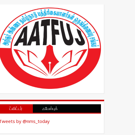
ட்விட்டர்
ஃபேஸ்புக்
Tweets by @nms_today