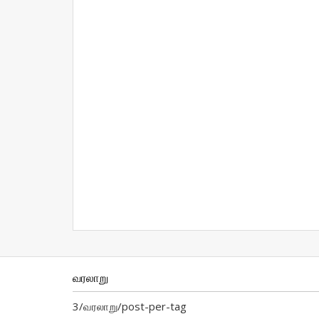
வரலாறு
3/வரலாறு/post-per-tag