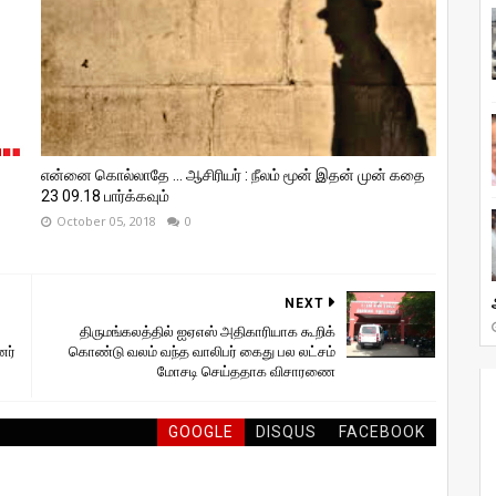
என்னை கொல்லாதே ... ஆசிரியர் : நீலம் மூன் இதன் முன் கதை
23 09.18 பார்க்கவும்
October 05, 2018
0
NEXT
திருமங்கலத்தில் ஐஏஎஸ் அதிகாரியாக கூறிக்
னர்
கொண்டு வலம் வந்த வாலிபர் கைது பல லட்சம்
மோசடி செய்ததாக விசாரணை
GOOGLE
DISQUS
FACEBOOK