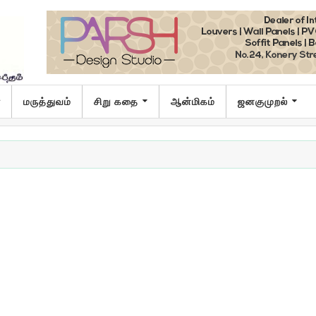
ா
மருத்துவம்
சிறு கதை
ஆன்மிகம்
ஜனகுமுறல்