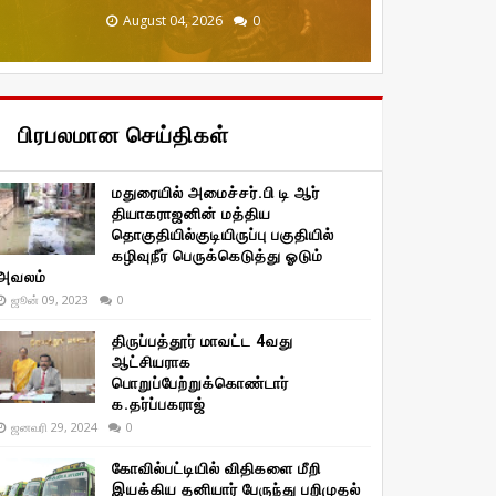
December 20, 2025
January 29, 2026
January 29, 2026
August 04, 2026
August 04, 2026
0
0
0
0
0
பிரபலமான செய்திகள்
மதுரையில் அமைச்சர்.பி டி ஆர்
தியாகராஜனின் மத்திய
தொகுதியில்குடியிருப்பு பகுதியில்
கழிவுநீர் பெருக்கெடுத்து ஓடும்
அவலம்
ஜூன் 09, 2023
0
திருப்பத்தூர் மாவட்ட 4வது
ஆட்சியராக
பொறுப்பேற்றுக்கொண்டார்
க.தர்ப்பகராஜ்
ஜனவரி 29, 2024
0
கோவில்பட்டியில் விதிகளை மீறி
இயக்கிய தனியார் பேருந்து பறிமுதல்