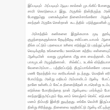
இப்படியும் அப்படியும் ஆடிய கால்கள் முடங்கிப் போன
சாமி கொடுமைடா இது. அருகில் நின்றிருந்த அ
பேசணும்னு மனசுக்குள்ள நினைச்சாங்களோ அதுக்கு
காந்தன் அருகே சென்றான் கூடத்தில் படுத்துவளின் மு
அச்சத்தில் கண்களை இறுக்கமாக மூடி தூங
குழந்தைகளுக்காக தேடித்தேடி சலிப்படையாமல் ஆசை
நீங்க மட்டும் பறவையா உசிரை எடுத்துட்டு பறந்துட
வெடிக்குதே உங்களையே உலகமென சுற்றிய என்னையும்
ஆன்டியின் வலது முழங்கை மீது கை வைத்தான். பின
பாசமுடன் அழுத்தினான். சில்லிட்ட உடலில் வித்திய
வேளைஅம்மா... பத்திரப்படுத் திருப்பாங்க்களோ ப
மணி நேரத்தில் ஈம காரியங்கள் நடந்தது. மெஷின்
போயிற்று. அன்று மதியம் அம்மாவிடம் ஆன்டி போட்ட
நானே உன்னிடம் கேட்க நினைத்தேன் சடாரென்று உடம்புக்
எடுக்கல மோதிரத்தை நான் ஆன்டியை பார்க்கும் போத
காந்தாஇருஅப்புறம் தேடலாம் கொஞ்சம் ரெஸ்ட் எடு.
மனம் நிம்மதி இன்றி துடித்தது. எங்கே வெச்சி இருப
நின்று சிரித்தது. நினைவை உதறிவிட்டு ஆன்டி வீட்டிற்க