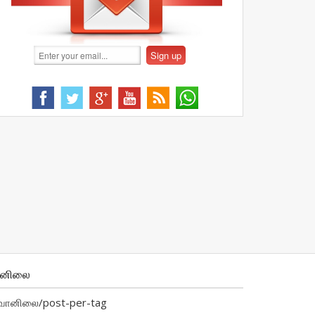
ானிலை
வானிலை/post-per-tag