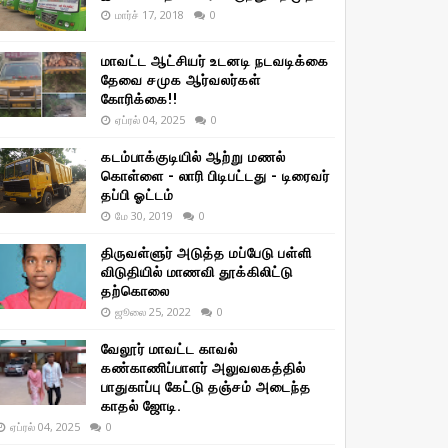
மார்ச் 17, 2018
0
மாவட்ட ஆட்சியர் உடனடி நடவடிக்கை
தேவை சமுக ஆர்வலர்கள்
கோரிக்கை!!
ஏப்ரல் 04, 2025
0
கடம்பாக்குடியில் ஆற்று மணல்
கொள்ளை - லாரி பிடிபட்டது - டிரைவர்
தப்பி ஓட்டம்
மே 30, 2019
0
திருவள்ளுர் அடுத்த மப்பேடு பள்ளி
விடுதியில் மாணவி தூக்கிலிட்டு
தற்கொலை
ஜூலை 25, 2022
0
வேலூர் மாவட்ட காவல்
கண்காணிப்பாளர் அலுவலகத்தில்
பாதுகாப்பு கேட்டு தஞ்சம் அடைந்த
காதல் ஜோடி.
ஏப்ரல் 04, 2025
0