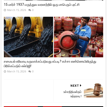
15 மார்ச் 1937 மருத்துவ வரலாற்றில் ஒரு மாபெரும் புரட்சி
March 15, 2026
0
சமையல் எரிவாயு உருவாக்கப்படுவது எப்படி? கச்சா எண்ணெயிலிருந்து
பிரிக்கப்படும் எல்பிஜி!
March 15, 2026
0
NEXT
உச்சநீதிமன்றம்
உத்தரவு !