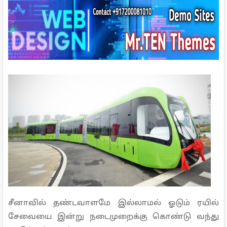
e
t
t
t
r
b
t
e
s
e
o
e
r
A
o
r
e
p
k
s
p
t
சீனாவில் தண்டவாளமே இல்லாமல் ஓடும் ரயில்
சேவையை இன்று நடைமுறைக்கு கொண்டு வந்து