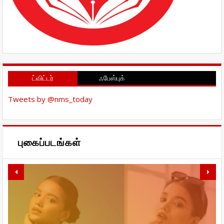
ட்விட்டர்
ஃபேஸ்புக்
Tweets by @nms_today
புகைப்படங்கள்
நாமலே சுகாதாரமாக இருந்தால்