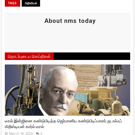
TAGS:
அறிவியல்
About nms today
தொடர்புடைய செய்திகள்
டீசல் இன்ஜினை கண்டுபிடித்த ஜெர்மானிய கண்டுபிடிப்பாளர் ருடால்ஃப்
கிறிஸ்டியன் கார்ல் டீசல்
March 18, 2026
0