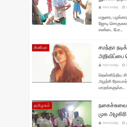
nms today
மதுரை, பழங்கா
ஜோடி சொகுசுகார
சண்டை போ...
சமந்தா நடிக
சினிமா
அறிவிப்பை 
nms today
தென்னிந்திய 
அழற்சி நோயால் 
மாதங்களுக்க...
நகைச்சுவை 
தமிழகம்
முக அழகிரி
nms today