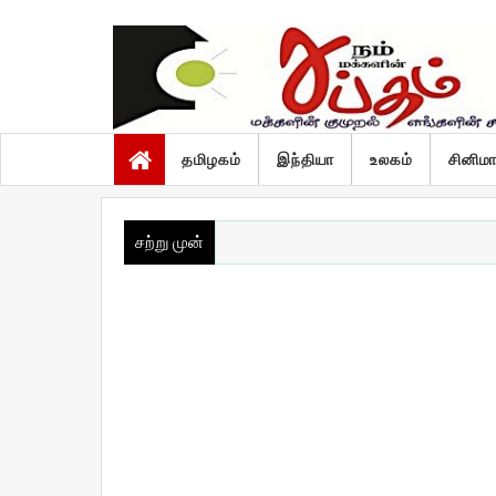
வியாழன், ஆகஸ்ட் 6 2026
தமிழகம்
இந்தியா
உலகம்
சினிம
சற்று முன்