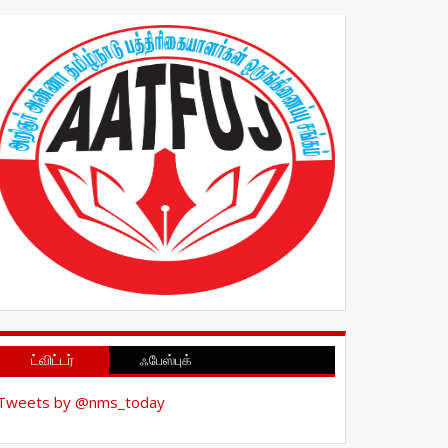
ட்விட்டர்
ஃபேஸ்புக்
Tweets by @nms_today