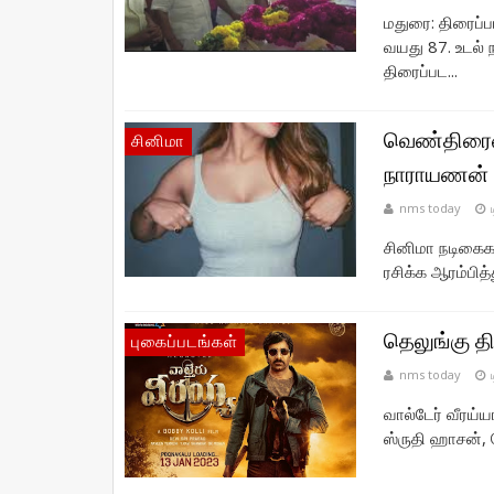
மதுரை: திரைப்
வயது 87. உடல்
திரைப்பட...
வெண்திரையை
சினிமா
நாராயணன்
nms today
சினிமா நடிகைகள
ரசிக்க ஆரம்பித்
தெலுங்கு தி
புகைப்படங்கள்
nms today
வால்டேர் வீரய்ய
ஸ்ருதி ஹாசன், 