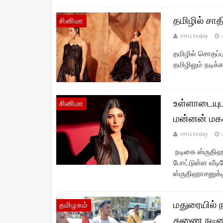
தமிழில் சாதி
சினிமா
nms today
தமிழில் சொதப்ப
தமிழிலும் நடிக்க
உள்ளாடையுட
சினிமா
மன்னன் மகள
nms today
நடிகை ஸ்ருதிஹ
போட்டுள்ள வீட
ஸ்ருதிஹாசனுக்கு
மதுரையில் 
தமிழகம்
துணை நடிகை