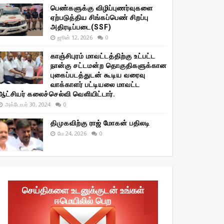
பெண்களுக்கு விழிப்புணர்வுகளை
ஏற்படுத்திய சிங்கப்பெண் சிறப்பு
அதிரடிப்படை(SSF)
ஜூன் 12, 2026
0
காஞ்சிபுரம் மாவட்டத்திற்கு உட்பட்ட
நான்கு சட்டமன்ற தொகுதிகளுக்கான
புகைப்படத்துடன் கூடிய வரைவு
வாக்காளர் பட்டியலை மாவட்ட
ஆட்சியர் கலைச்செல்வி வெளியிட்டார்.
அக்டோபர் 30, 2024
0
திமுகவிற்கு ராஜ் மோகன் பதிலடி
மே 24, 2026
0
செய்திகளை உடனுக்குடன் உங்கள்
ஈமெயிலில் பெற