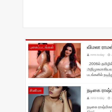
விமலா ராமன
புகைப்படங்கள்
nms today
2006ல் தமிழில
அறிமுகமாகியவ
படங்களில் நடித்
நடிகை ராஷ்
சினிமா
nms today
நடிகை ராஷ்மிகா