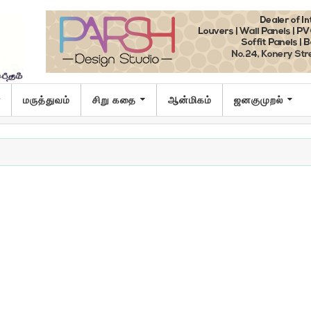
ா
மருத்துவம்
சிறு கதை
ஆன்மிகம்
ஜனகுமுறல்