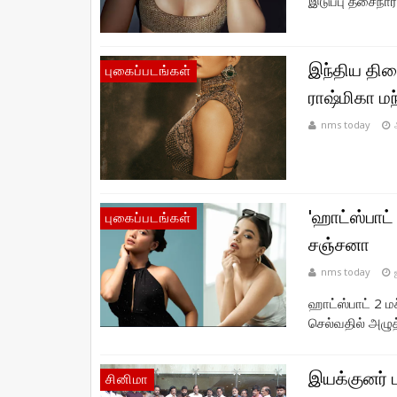
இடுப்பு தசைநார்
இந்திய தி
புகைப்படங்கள்
ராஷ்மிகா ம
nms today
'ஹாட்ஸ்பாட் 
புகைப்படங்கள்
சஞ்சனா
nms today
ஹாட்ஸ்பாட் 2 ம
செல்வதில் அழுத்
இயக்குனர் ப
சினிமா