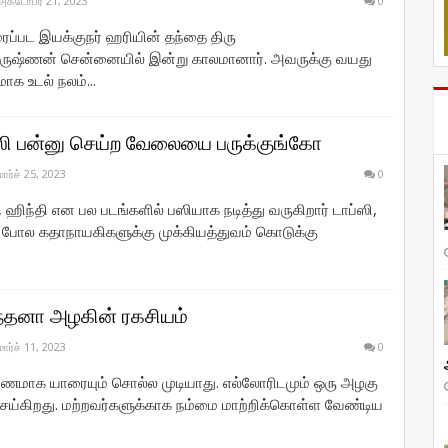
அக்டோபர் 21, 2023
0
ரைப்பட இயக்குநர் ஹரியின் தந்தை திரு
ருஷ்ணன் சென்னையில் இன்று காலமானார். அவருக்கு வயது
ாக உடல் நலம்...
ஸி பன்னு செய்ற வேலையை பருக்குங்கோ
மார்ச் 25, 2023
0
, ஹிந்தி என பல படங்களில் பஸியாக நடித்து வருகிறார் டாப்ஸி,
போல கதாநாயகிகளுக்கு முக்கியத்துவம் கொடுக்கு
ந்தனா அழகின் ரகசியம்
மார்ச் 11, 2023
0
ரணமாக யாரையும் சொல்ல முடியாது. எல்லோரிடமும் ஒரு அழகு
செய்கிறது. மற்றவர்களுக்காக நம்மை மாற்றிக்கொள்ள வேண்டிய