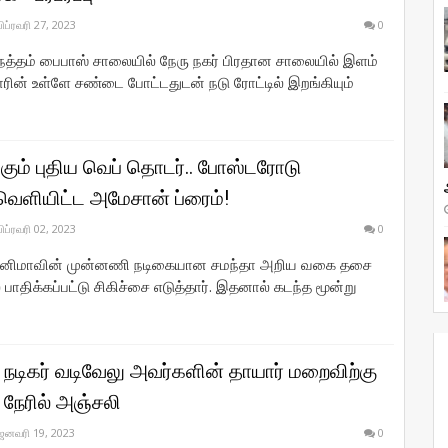
பிப்ரவரி 27, 2023
0
நத்தம் பைபாஸ் சாலையில் நேரு நகர் பிரதான சாலையில் இளம்
ின் உள்ளே சண்டை போட்டதுடன் நடு ரோட்டில் இறங்கியும்
்கும் புதிய வெப் தொடர்.. போஸ்டரோடு
வெளியிட்ட அமேசான் ப்ரைம்!
பிப்ரவரி 02, 2023
0
சினிமாவின் முன்னணி நடிகையான சமந்தா அறிய வகை தசை
பாதிக்கப்பட்டு சிகிச்சை எடுத்தார். இதனால் கடந்த மூன்று
நடிகர் வடிவேலு அவர்களின் தாயார் மறைவிற்கு
 நேரில் அஞ்சலி
ஜனவரி 19, 2023
0