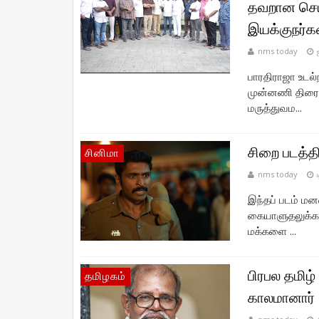
தவறான செய
இயக்குநர்
nms today
பாரதிராஜா உடல்ந
முன்னணி திரைப
மருத்துவம...
சிறை படத்த
சினிமா
nms today
இந்தப் படம் மன
கையாளுதலுக்கா
மக்களை ...
பிரபல தமிழ
தமிழகம்
காலமானார்