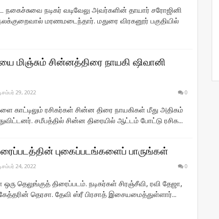
பட நகைச்சுவை நடிகர் வடிவேலு அவர்களின் தாயார் சரோஜினி
 நலக்குறைவால் மரணமடைந்தார். மதுரை விரகனூர் பகுதியில்
 மிஞ்சும் சின்னத்திரை நாயகி ஷிவானி
டிசம்பர் 29, 2022
0
ை காட்டிலும் ரசிகர்கள் சின்ன திரை நாயகிகள் மீது அதிகம்
துவிட்டனர். சமீபத்தில் சின்ன திரையில் ஆட்டம் போட்டு ரசிக...
ரைப்படத்தின் புகைப்படங்களைப் பாருங்கள்
டிசம்பர் 24, 2022
0
ா ஒரு தெலுங்குத் திரைப்படம். நடிகர்கள் சிரஞ்சீவி, ரவி தேஜா,
கேத்தரின் தெரசா. தேவி ஸ்ரீ பிரசாத் இசையமைத்துள்ளார்...