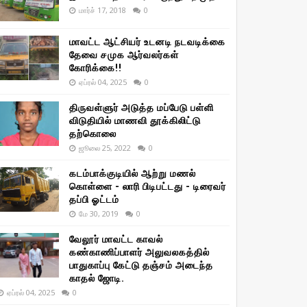
மார்ச் 17, 2018
0
மாவட்ட ஆட்சியர் உடனடி நடவடிக்கை
தேவை சமுக ஆர்வலர்கள்
கோரிக்கை!!
ஏப்ரல் 04, 2025
0
திருவள்ளுர் அடுத்த மப்பேடு பள்ளி
விடுதியில் மாணவி தூக்கிலிட்டு
தற்கொலை
ஜூலை 25, 2022
0
கடம்பாக்குடியில் ஆற்று மணல்
கொள்ளை - லாரி பிடிபட்டது - டிரைவர்
தப்பி ஓட்டம்
மே 30, 2019
0
வேலூர் மாவட்ட காவல்
கண்காணிப்பாளர் அலுவலகத்தில்
பாதுகாப்பு கேட்டு தஞ்சம் அடைந்த
காதல் ஜோடி.
ஏப்ரல் 04, 2025
0