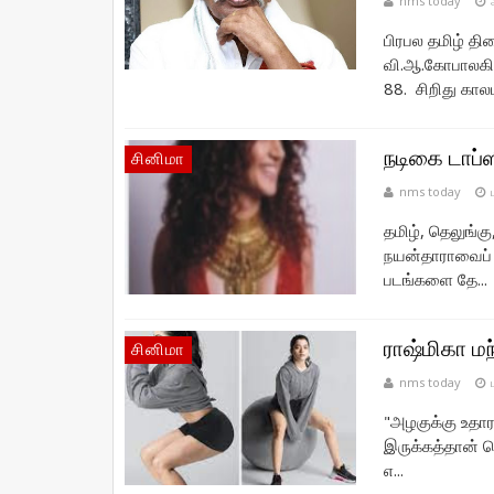
nms today
பிரபல தமிழ் தி
வி.ஆ.கோபாலகி
88. சிறிது காலம
நடிகை டாப்
சினிமா
nms today
தமிழ், தெலுங்கு
நயன்தாராவைப் 
படங்களை தே...
ராஷ்மிகா ம
சினிமா
nms today
"அழகுக்கு உதா
இருக்கத்தான் 
எ...