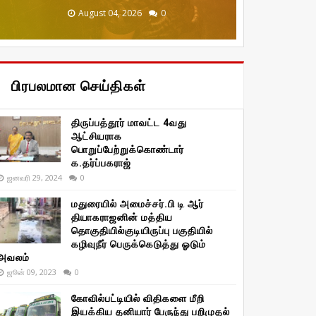
December 20, 2025
January 29, 2026
January 29, 2026
August 04, 2026
August 04, 2026
0
0
0
0
0
பிரபலமான செய்திகள்
திருப்பத்தூர் மாவட்ட 4வது
ஆட்சியராக
பொறுப்பேற்றுக்கொண்டார்
க.தர்ப்பகராஜ்
ஜனவரி 29, 2024
0
மதுரையில் அமைச்சர்.பி டி ஆர்
தியாகராஜனின் மத்திய
தொகுதியில்குடியிருப்பு பகுதியில்
கழிவுநீர் பெருக்கெடுத்து ஓடும்
அவலம்
ஜூன் 09, 2023
0
கோவில்பட்டியில் விதிகளை மீறி
இயக்கிய தனியார் பேருந்து பறிமுதல்