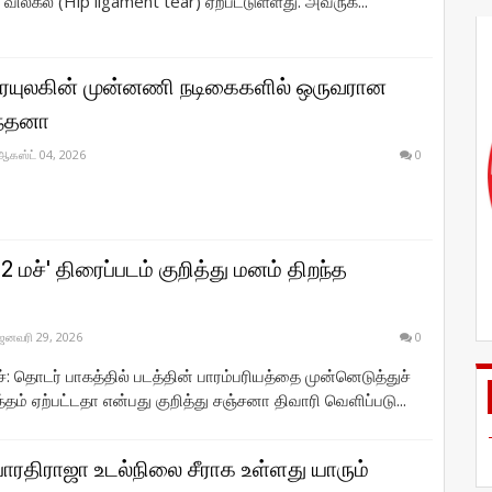
 விலகல் (Hip ligament tear) ஏற்பட்டுள்ளது. அவருக்...
ரையுலகின் முன்னணி நடிகைகளில் ஒருவரான
ந்தனா
ஆகஸ்ட் 04, 2026
0
2 மச்' திரைப்படம் குறித்து மனம் திறந்த
ஜனவரி 29, 2026
0
ச்: தொடர் பாகத்தில் படத்தின் பாரம்பரியத்தை முன்னெடுத்துச்
தம் ஏற்பட்டதா என்பது குறித்து சஞ்சனா திவாரி வெளிப்படு...
ாரதிராஜா உடல்நிலை சீராக உள்ளது யாரும்