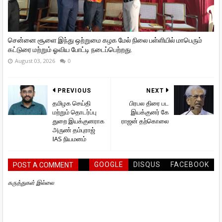
சென்னை சூளை இந்து ஒற்றுமை கழக மேல் நிலை பள்ளியில் மாபெரும்
கட்டுரை மற்றும் ஓவிய போட்டி நடைப்பெற்றது.
August 03, 2026
0
PREVIOUS
NEXT
தமிழக செய்தி
பிரபல திரை பட
மற்றும் தொடர்ப்பு
இயக்குனர் கே
துறை இயக்குனராக
ராஜன் தற்கொலை
அருண் தம்புராஜ்
IAS நியமனம்
GOOGLE
DISQUS
FACEBOOK
POST A COMMENT
கருத்துகள் இல்லை