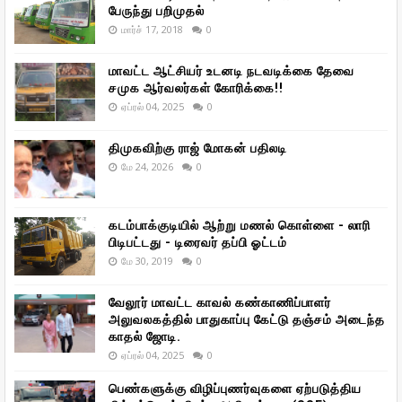
பேருந்து பறிமுதல்
மார்ச் 17, 2018
0
மாவட்ட ஆட்சியர் உடனடி நடவடிக்கை தேவை
சமுக ஆர்வலர்கள் கோரிக்கை!!
ஏப்ரல் 04, 2025
0
திமுகவிற்கு ராஜ் மோகன் பதிலடி
மே 24, 2026
0
கடம்பாக்குடியில் ஆற்று மணல் கொள்ளை - லாரி
பிடிபட்டது - டிரைவர் தப்பி ஓட்டம்
மே 30, 2019
0
வேலூர் மாவட்ட காவல் கண்காணிப்பாளர்
அலுவலகத்தில் பாதுகாப்பு கேட்டு தஞ்சம் அடைந்த
காதல் ஜோடி.
ஏப்ரல் 04, 2025
0
பெண்களுக்கு விழிப்புணர்வுகளை ஏற்படுத்திய