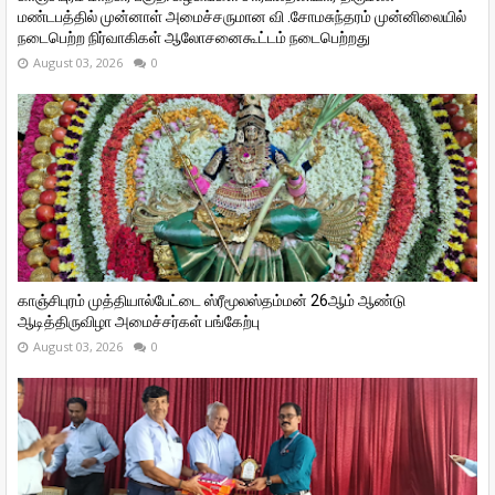
மண்டபத்தில் முன்னாள் அமைச்சருமான வி ‌.சோமசுந்தரம் முன்னிலையில்
நடைபெற்ற நிர்வாகிகள் ஆலோசனைகூட்டம் நடைபெற்றது
August 03, 2026
0
காஞ்சிபுரம் முத்தியால்பேட்டை ஸ்ரீமூலஸ்தம்மன் 26ஆம் ஆண்டு
ஆடித்திருவிழா அமைச்சர்கள் பங்கேற்பு
August 03, 2026
0