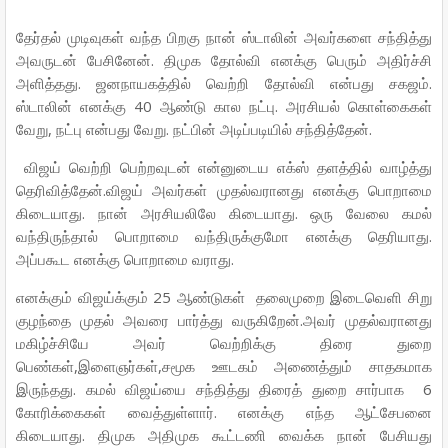
தேர்தல்
முடிவுகள்
வந்த
பிறகு
நான்
ஸ்டாலின்
அவர்களை
சந்தித்து
.
அவருடன்
பேசினேன்
திமுக
தோல்வி
எனக்கு
பெரும்
அதிர்ச்சி
.
.
அளித்தது
ஜனநாயகத்தில்
வெற்றி
தோல்வி
என்பது
சகஜம்
40
.
ஸ்டாலின்
எனக்கு
ஆண்டு
கால
நட்பு
அரசியல்
கொள்கைகள்
,
.
.
வேறு
நட்பு
என்பது
வேறு
நட்பின்
அடிப்படியில்
சந்தித்தேன்
விஜய்
வெற்றி
பெற்றவுடன்
என்னுடைய
எக்ஸ்
தளத்தில்
வாழ்த்து
.
தெரிவித்தேன்
விஜய்
அவர்கள்
முதல்வரானது
எனக்கு
பொறாமை
.
.
கிடையாது
நான்
அரசியலிலே
கிடையாது
ஒரு
வேலை
கமல்
.
வந்திருந்தால்
பொறாமை
வந்திருக்குமோ
எனக்கு
தெரியாது
.
அப்பகூட
எனக்கு
பொறாமை
வராது
25
எனக்கும்
விஜய்க்கும்
ஆண்டுகள்
தலைமுறை
இடைவெளி
சிறு
.
குழந்தை
முதல்
அவரை
பார்த்து
வருகிறேன்
அவர்
முதல்வரானது
மகிழ்ச்சியே
அவர்
வெற்றிக்கு
திரை
துறை
,
,
பெண்கள்
இளைஞர்கள்
சமூக
ஊடகம்
அணைத்தும்
சாதகமாக
.
6
இருந்தது
கமல்
விஜய்யை
சந்தித்து
திரைத் துறை
சார்பாக
.
கோரிக்கைகள்
வைத்துள்ளார்
எனக்கு
எந்த
ஆட்சேபனை
.
கிடையாது
திமுக
அதிமுக
கூட்டணி
வைக்க
நான்
பேசியது