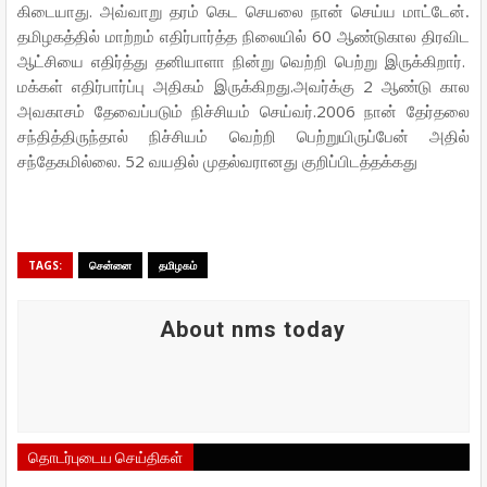
.
கிடையாது
அவ்வாறு
தரம்
கெட
செயலை
நான்
செய்ய
மாட்டேன்.
60
தமிழகத்தில்
மாற்றம்
எதிர்பார்த்த
நிலையில்
ஆண்டுகால
திரவிட
.
ஆட்சியை
எதிர்த்து
தனியாளா
நின்று
வெற்றி
பெற்று
இருக்கிறார்
.
2
மக்கள்
எதிர்பார்ப்பு
அதிகம்
இருக்கிறது
அவர்க்கு
ஆண்டு
கால
.2006
அவகாசம்
தேவைப்படும்
நிச்சியம்
செய்வர்
நான்
தேர்தலை
சந்தித்திருந்தால்
நிச்சியம்
வெற்றி
பெற்றுயிருப்பேன்
அதில்
. 52
சந்தேகமில்லை
வயதில்
முதல்வரானது
குறிப்பிடத்தக்கது
TAGS:
சென்னை
தமிழகம்
About nms today
தொடர்புடைய செய்திகள்