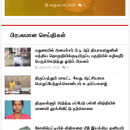
December 20, 2025
January 29, 2026
January 29, 2026
August 04, 2026
August 04, 2026
0
0
0
0
0
பிரபலமான செய்திகள்
மதுரையில் அமைச்சர்.பி டி ஆர் தியாகராஜனின்
மத்திய தொகுதியில்குடியிருப்பு பகுதியில் கழிவுநீர்
பெருக்கெடுத்து ஓடும் அவலம்
ஜூன் 09, 2023
0
திருப்பத்தூர் மாவட்ட 4வது ஆட்சியராக
பொறுப்பேற்றுக்கொண்டார் க.தர்ப்பகராஜ்
திருவள்ளுர் அடுத்த மப்பேடு பள்ளி விடுதியில்
மாணவி தூக்கிலிட்டு தற்கொலை
கோவில்பட்டியில் விதிகளை மீறி இயக்கிய தனியார்