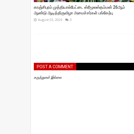
காஞ்சிபுரம் முத்தியால்பேட்டை ஸ்ரீமூலஸ்தம்மன் 26ஆம்
ஆண்டு ஆடித்திருவிழா அமைச்சர்கள் பங்கேற்பு
August 03, 2026
0
POST A COMMENT
கருத்துகள் இல்லை