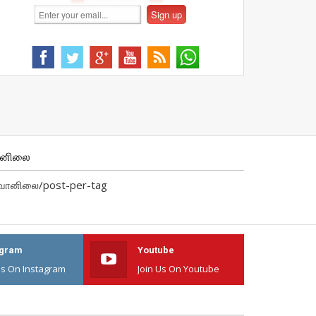
ானிலை
வானிலை/post-per-tag
agram
Youtube
Us On Instagram
Join Us On Youtube