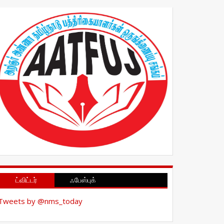
ட்விட்டர்
ஃபேஸ்புக்
Tweets by @nms_today