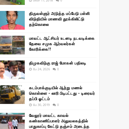
மார்ச் 17, 2018
0
திருவள்ளுர் அடுத்த மப்பேடு பள்ளி
விடுதியில் மாணவி தூக்கிலிட்டு
தற்கொலை
மாவட்ட ஆட்சியர் உடனடி நடவடிக்கை
தேவை சமுக ஆர்வலர்கள்
கோரிக்கை!!
திமுகவிற்கு ராஜ் மோகன் பதிலடி
மே 24, 2026
0
கடம்பாக்குடியில் ஆற்று மணல்
கொள்ளை - லாரி பிடிபட்டது - டிரைவர்
தப்பி ஓட்டம்
மே 30, 2019
0
வேலூர் மாவட்ட காவல்
கண்காணிப்பாளர் அலுவலகத்தில்
பாதுகாப்பு கேட்டு தஞ்சம் அடைந்த