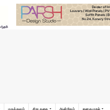
ா
மருத்துவம்
சிறு கதை
ஆன்மிகம்
ஜனகுமுறல்