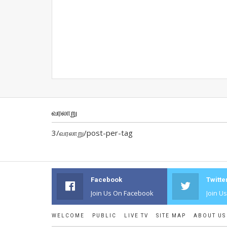
வரலாறு
3/வரலாறு/post-per-tag
Facebook
Twitte
Join Us On Facebook
Join U
WELCOME
PUBLIC
LIVE TV
SITE MAP
ABOUT US