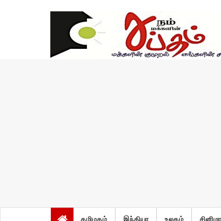
சனி, ஆகஸ்ட் 8 2026
தமிழகம்
இந்தியா
உலகம்
சினிம