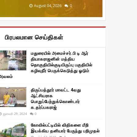
December 20, 2025
January 29, 2026
January 29, 2026
August 04, 2026
August 04, 2026
0
0
0
0
0
பிரபலமான செய்திகள்
மதுரையில் அமைச்சர்.பி டி ஆர்
தியாகராஜனின் மத்திய
தொகுதியில்குடியிருப்பு பகுதியில்
கழிவுநீர் பெருக்கெடுத்து ஓடும்
அவலம்
திருப்பத்தூர் மாவட்ட 4வது
ஆட்சியராக
பொறுப்பேற்றுக்கொண்டார்
க.தர்ப்பகராஜ்
ஜனவரி 29, 2024
0
கோவில்பட்டியில் விதிகளை மீறி
இயக்கிய தனியார் பேருந்து பறிமுதல்