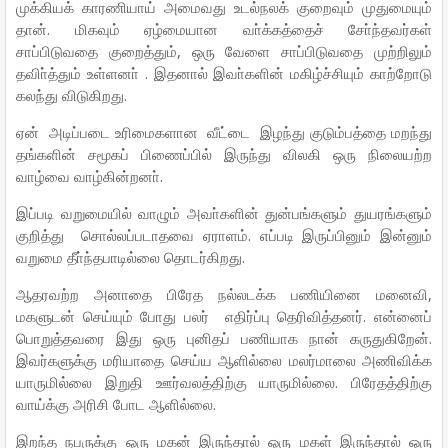
முக்கியக் காரணியாய் அமைவது உடல்நலக் குறைவும் முதுமையும்
தான். மிகவும் ஏழ்மையான வா்க்கத்தைச் சோ்ந்தவர்கள்
சாப்பிடுவதை குறைத்தும், ஒரு வேளை சாப்பிடுவதை முற்றிலும்
தவிா்த்தும் உள்ளனா் . இதனால் இவா்களின் மகிழ்ச்சியும் காற்றோடு
கலந்து விடுகிறது.
ஏன் அடிப்படை உரிமைகளான வீட்டை இழந்து குடும்பத்தை மறந்து
தங்களின் சமூகப் பிணைப்பில் இருந்து விலகி ஒரு நிலையற்ற
வாழ்வை வாழ்கின்றனா்.
இப்படி வறுமையில் வாழும் அவா்களின் துன்பங்களும் துயரங்களும்
குறித்து சொல்லப்படாதவை ஏராளம். எப்படி இருப்பினும் இன்னும்
வறுமை தீா்ந்தபாடில்லை தொடர்கிறது.
ஆதரவற்ற அனாதை பிரேத நல்லடக்க பணியினை மனைவி,
மகளுடன் செய்யும் போது பலர் எதிர்ப்பு தெரிவித்தனர். என்னைப்
பொறுத்தவரை இது ஒரு புனிதப் பணியாக நான் கருதுகிறேன்.
இவர்களுக்கு மரியாதை செய்ய ஆளில்லை மலர்மாலை அணிவிக்க
யாருமில்லை இறுதி ஊர்வலத்திற்கு யாருமில்லை. பிரேதத்திற்கு
வாய்க்கு அரிசி போட ஆளில்லை.
இறந்த நபருக்கு ஒரு மகன் இருந்தால் ஒரு மகள் இருந்தால் ஒரு