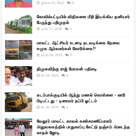
ஜூலை 25, 2022
0
கோவில்பட்டியில் விதிகளை மீறி இயக்கிய தனியார்
பேருந்து பறிமுதல்
மார்ச் 17, 2018
0
மாவட்ட ஆட்சியர் உடனடி நடவடிக்கை தேவை
சமுக ஆர்வலர்கள் கோரிக்கை!!
ஏப்ரல் 04, 2025
0
திமுகவிற்கு ராஜ் மோகன் பதிலடி
மே 24, 2026
0
கடம்பாக்குடியில் ஆற்று மணல் கொள்ளை - லாரி
பிடிபட்டது - டிரைவர் தப்பி ஓட்டம்
மே 30, 2019
0
வேலூர் மாவட்ட காவல் கண்காணிப்பாளர்
அலுவலகத்தில் பாதுகாப்பு கேட்டு தஞ்சம் அடைந்த
காதல் ஜோடி.