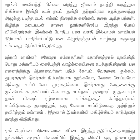
உறங்கி கையேந்தி பிச்சை எடுத்து ஜீவனம் நடத்தி மருத்துவ
சிகிச்சை இன்றி உடல் நலம் குன்றி குற்றுயிராக உருக்குலைந்து
அழுக்கு படிந்த உடல், ஏக்கம் நிறைந்த கண்கள், கறை படிந்த பற்கள்,
கிழிந்த உடையுடன் சாலை ஓரங்களிலேயே இறந்து போய்
விடுகிறார்கள். இவர்கள் போதிய பண வசதி இல்லாமல் உளவியல்
ரீதியாகப் பாதிக்கப்பட்டு மன அழுத்தத்துடன் வாழ்ந்து வருவது
எங்களது ஆய்வில் தெரிகிறது.
உற்றார் உறவினர் சகோதர சகோதரிகள் உதாசீனத்தால் உறவின்றி
பொது மக்களிடம் கையேந்தி வாழ்க்கையினை நடத்துகின்றனர். பல
ஏளனத்திற்கு ஆளானவர்கள் படும் கோபம், வேதனை, துக்கம்,
துயரத்தால் இவர்கள் நிம்மதியாக தூங்கவோ, வேலை செய்யவோ
அல்லது சாப்பிடவோ முடிவதில்லை. இவர்களது வேதனைக்கு
முக்கியக் காரணியாய் அமைவது உடல்நலக் குறைவும் முதுமையும்
தான். மிகவும் ஏழ்மையான வா்க்கத்தைச் சோ்ந்தவர்கள்
சாப்பிடுவதை குறைத்தும், ஒரு வேளை சாப்பிடுவதை முற்றிலும்
தவிா்த்தும் உள்ளனா் . இதனால் இவா்களின் மகிழ்ச்சியும் காற்றோடு
கலந்து விடுகிறது.
ஏன் அடிப்படை உரிமைகளான வீட்டை இழந்து குடும்பத்தை மறந்து
தங்களின் சமூகப் பிணைப்பில் இருந்து விலகி ஒரு நிலையற்ற