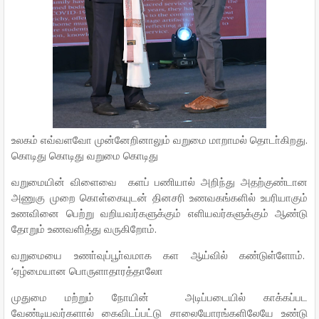
உலகம் எவ்வளவோ முன்னேறினாலும் வறுமை மாறாமல் தொடா்கிறது.
கொடிது கொடிது வறுமை கொடிது
வறுமையின் விளைவை களப் பணியால் அறிந்து அதற்குண்டான
அணுகு முறை கொள்கையுடன் தினசரி உணவகங்களில் உபரியாகும்
உணவினை பெற்று வறியவர்களுக்கும் எளியவர்களுக்கும் ஆண்டு
தோறும் உணவளித்து வருகிறோம்.
வறுமையை உணா்வுப்பூா்வமாக கள ஆய்வில் கண்டுள்ளோம்.
‘ஏழ்மையான பொருளாதாரத்தாலோ
முதுமை மற்றும் நோயின் அடிப்படையில் காக்கப்பட
வேண்டியவர்களால் கைவிடப்பட்டு சாலையோரங்களிலேயே உண்டு