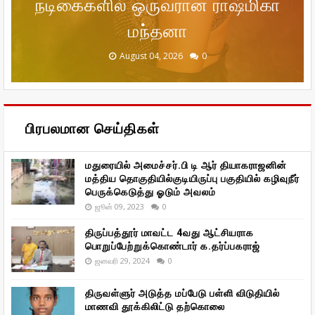
நடிகைகளில் ஒருவரான ராஷ்மிகா
இடியாப்பம் சிக்கலில் ஜனநாயகம்
'ஹாட்ஸ்பாட் 2 மச்' திரைப்படம்
ஸ்டாலின் திட்ட முகாமில்'
விமலா ராமன் ரிலேஷன்ஷிப் அதிகம்
தரணிவேந்தன் எம்.பி., பேசினார் !
குறித்து மனம் திறந்த சஞ்சனா
திரைப் படம்
மந்தனா
December 20, 2025
January 29, 2026
January 29, 2026
August 04, 2026
August 04, 2026
0
0
0
0
0
பிரபலமான செய்திகள்
மதுரையில் அமைச்சர்.பி டி ஆர் தியாகராஜனின்
மத்திய தொகுதியில்குடியிருப்பு பகுதியில் கழிவுநீர்
பெருக்கெடுத்து ஓடும் அவலம்
ஜூன் 09, 2023
0
திருப்பத்தூர் மாவட்ட 4வது ஆட்சியராக
பொறுப்பேற்றுக்கொண்டார் க.தர்ப்பகராஜ்
ஜனவரி 29, 2024
0
திருவள்ளுர் அடுத்த மப்பேடு பள்ளி விடுதியில்
மாணவி தூக்கிலிட்டு தற்கொலை