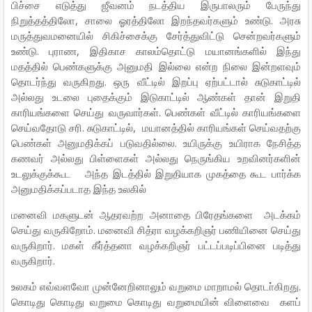
பிச்சை எடுத்து ஜீவனம் நடத்திய இருபாலரும் பேருந்து
நிறுத்தத்திலோ, சாலை ஓரத்திலோ இறந்தவர்களும் உண்டு. அரசு
மருத்துவமனையில் சிகிச்சைக்கு சேர்த்துவிட்டு சென்றவர்களும்
உண்டு. புராண, இதிகாச காலம்தொட்டு மயானங்களில் இந்து
மதத்தில் பெண்களுக்கு அனுமதி இல்லை என்ற நிலை இன்றளவும்
தொடர்ந்து வருகிறது. ஒரு வீட்டில் இறப்பு ஏற்பட்டால் சுடுகாட்டில்
அல்லது உடலை புதைக்கும் இடுகாட்டில் ஆண்கள் தான் இறுதி
காரியங்களை செய்து வருவார்கள். பெண்கள் வீட்டில் காரியங்களை
செய்வதோடு சரி. சுடுகாட்டில், மயானத்தில் காரியங்கள் செய்வதற்கு
பெண்கள் அனுமதிக்கப் படுவதில்லை. உயிருக்கு உயிராக நேசித்த
கணவர் அல்லது பிள்ளைகள் அல்லது நெருங்கிய உறவினர்களின்
உடலுக்குக்கூட அந்த இடத்தில் இறுதியாக முகத்தை கூட பார்க்க
அனுமதிக்கப்படாத இந்த உலகில்
மனைவி மகளுடன் ஆதரவற்ற அனாதை பிரேதங்களை அடக்கம்
செய்து வருகிறோம். மனைவி சித்ரா வழக்கறிஞர் பணியினை செய்து
வருகிறார். மகள் கீர்த்தனா வழக்கறிஞர் பட்டப்படிப்பினை படித்து
வருகிறார்.
உலகம் எவ்வளவோ முன்னேறினாலும் வறுமை மாறாமல் தொடா்கிறது.
கொடிது கொடிது வறுமை கொடிது வறுமையின் விளைவை களப்