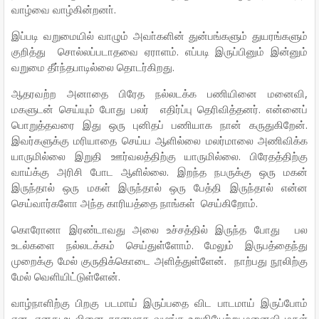
வாழ்வை வாழ்கின்றனா்.
இப்படி வறுமையில் வாழும் அவா்களின் துன்பங்களும் துயரங்களும்
குறித்து சொல்லப்படாதவை ஏராளம். எப்படி இருப்பினும் இன்னும்
வறுமை தீா்ந்தபாடில்லை தொடர்கிறது.
ஆதரவற்ற அனாதை பிரேத நல்லடக்க பணியினை மனைவி,
மகளுடன் செய்யும் போது பலர் எதிர்ப்பு தெரிவித்தனர். என்னைப்
பொறுத்தவரை இது ஒரு புனிதப் பணியாக நான் கருதுகிறேன்.
இவர்களுக்கு மரியாதை செய்ய ஆளில்லை மலர்மாலை அணிவிக்க
யாருமில்லை இறுதி ஊர்வலத்திற்கு யாருமில்லை. பிரேதத்திற்கு
வாய்க்கு அரிசி போட ஆளில்லை. இறந்த நபருக்கு ஒரு மகன்
இருந்தால் ஒரு மகள் இருந்தால் ஒரு பேத்தி இருந்தால் என்ன
செய்வார்களோ அந்த காரியத்தை நாங்கள் செய்கிறோம்.
கொரோனா இரண்டாவது அலை உச்சத்தில் இருந்த போது பல
உடல்களை நல்லடக்கம் செய்துள்ளோம். மேலும் இருபத்தைந்து
முறைக்கு மேல் குருதிக்கொடை அளித்துள்ளேன். நாற்பது நூலிற்கு
மேல் வெளியிட்டுள்ளேன்.
வாழ்நாளிற்கு பிறகு படமாய் இருப்பதை விட பாடமாய் இருப்போம்
என, எனது உடலினை தானமாக வழங்க உறுதியேற்று மனைவி மகள்