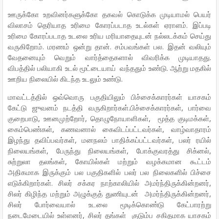
ஊருக்கோ உறவினர்களுக்கோ தகவல் கொடுக்க முடியாமல் பெயர்
விலாசம் தெரியாத உரிமை கோரப்படாத உடல்கள் ஏராளம். இப்படி
உரிமை கோரப்படாத உடலை உரிய மரியாதையுடன் நல்லடக்கம் செய்து
வருகிறோம். மரணம் ஒன்று தான். சம்பவங்கள் பல. இதன் வலியும்
வேதனையும் வெறும் வார்த்தைகளால் விவரிக்க முடியாதது.
விபத்தில் பலியாகி உடல் மூட்டையாய் வந்ததும் உண்டு. ஆற்று மதகில்
ஊறிய நிலையில் கிடந்த உடலும் உண்டு.
மாவட்டத்தில் ஒவ்வொரு பகுதியிலும் பிச்சைக்காரர்கள் யாசகம்
கேட்டு ஜுவனம் நடத்தி வருகிறார்கள்.பிச்சைக்காரர்கள், பார்வை
குறைபாடு, ஊனமுற்றோர், தொழுநோயாளிகள், மூத்த குடிமக்கள்,
கைம்பெண்கள், கணவனால் கைவிடப்பட்டவர்கள், வாழ்வாதாரம்
இழந்து தவிப்பவர்கள், மனநலம் பாதிக்கப்பட்டவர்கள், பலர் ரயில்
நிலையங்கள், பேருந்து நிலையங்கள், போக்குவரத்து சிக்னல்,
சுற்றுலா தலங்கள், கோயில்கள் மற்றும் வழக்கமான கூட்டம்
அதிகமாக இருக்கும் பல பகுதிகளில் பலர் பல நிலைகளில் பிச்சை
எடுக்கிறார்கள். சிலர் சக்கர நாற்காலியில் அமர்ந்திருக்கின்றனர்,
சிலர் கிழிந்த மற்றும் அழுக்குத் துணியுடன் அமர்ந்திருக்கின்றனர்,
சிலர் போர்வையால் உடலை மூடிக்கொண்டு கேட்பாரற்று
நடைமேடையில் உள்ளனர், சிலர் தங்கள் குடும்ப சகிதமாக யாசகம்