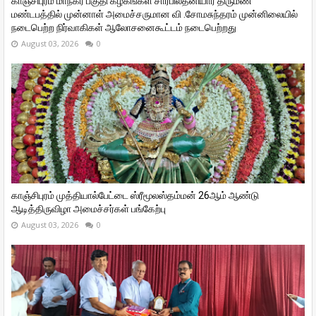
காஞ்சிபுரம் மாநகர பகுதி கழகங்கள் சார்பில்தனியார் திருமண
மண்டபத்தில் முன்னாள் அமைச்சருமான வி ‌.சோமசுந்தரம் முன்னிலையில்
நடைபெற்ற நிர்வாகிகள் ஆலோசனைகூட்டம் நடைபெற்றது
August 03, 2026
0
காஞ்சிபுரம் முத்தியால்பேட்டை ஸ்ரீமூலஸ்தம்மன் 26ஆம் ஆண்டு
ஆடித்திருவிழா அமைச்சர்கள் பங்கேற்பு
August 03, 2026
0