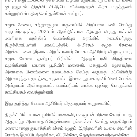
ஒப்புதலுடன் திருச்சி கி.ஆ.பெ. விஸ்வநாதன் அரசு மருத்துவக்
கல்லூரியில் பதிவு செய்துள்ளேன் என்றார்.
சமூக சேவை, சுற்றுச்சூழல் பாதுகாப்பில் சிறப்பான பணி செய்து
வருபவ்ர்களுக்கு 2025-ம் ஆண்டுக்கான ஆளுநர் விருது மக்கள்
மாளிகை சுதந்திரப் பொன்விழா அரங்கில் நடைபெற்றது.
திருச்சிராப்பள்ளி மாவட்டத்தில், அமிர்தம் சமூக சேவை
அறக்கட்டளை நிர்வாக அறங்காவலர் யோகா ஆசிரியர் விஜயகுமார்,
சமூக சேவை தனிநபர் பிரிவில் ஆளுநர் ரவி விருதினை
வழங்கினார். மயான பூமியில் மனைவி, மகளுடன் ஆதரவற்ற,
அனாதை பிணங்களை நல்லடக்கம் செய்து வருவது மட்டுமின்றி
அறிவார்ந்த சமூகத்தை உருவாக்க இலவச நூலகம்,பசிப்பிணி போக்க
அன்றாடம் அன்னதானம், பாரம்பரியம் காக்க புழங்கு பொருட்கள்
காட்சியகம் வைத்துள்ளார்.
இது குறித்து யோகா ஆசிரியர் விஜயகுமார் கூறுகையில்,
திருச்சியில் மயான பூமியில் மனைவி, மகளுடன் உரிமை கோரப்படாத
ஆதரவற்ற அனாதை பிரேதங்களை நல்லடக்கம் செய்து வருகிறோம்
மரணமானது துயரத்தின் உச்சம் ஆகும். இறந்தவரின் உடலை அவரின்
சொந்த இருப்பிடத்துக்கோ, வீட்டுக்கோ, நெருக்கமானவர்களுக்கோ