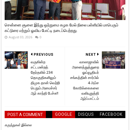
சென்னை சூளை இந்து ஒற்றுமை கழக மேல் நிலை பள்ளியில் மாபெரும்
கட்டுரை மற்றும் ஓவிய போட்டி நடைப்பெற்றது.
August 03, 2026
0
PREVIOUS
NEXT
வருகின்ற
வாலாஜாவில்
சட்டமன்றத்
அனைத்துத்துறை
தேர்தலில் 234
ஓய்வூதியர்
தொகுதிகளிலும்
சங்கத்தின் சார்பில்
திமுக தான் வெற்றி
4 அம்ச
பெறும்.அமைச்சர்
கோரிக்கைகளை
ஆர் காந்தி பேச்சு!!
வலியுறுத்தி
ஆர்ப்பாட்டம்
GOOGLE
DISQUS
FACEBOOK
POST A COMMENT
கருத்துகள் இல்லை