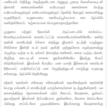
பணியால் அறிந்து அதற்குண்டான அணுகு முறை கொள்கையுடன்
தினசரி உணவகங்களில் உபரியாகும் உணவினை பெற்று
வறியவர்களுக்கும் எளியவர்களுக்கும் ஆண்டு தோறும் உணவளித்து
வருகிறோம். வறுமையை உணா்வுப்பூா்வமாக கள ஆய்வில்
கண்டுள்ளோம். ‘ஏழ்மையான பொருளாதாரத்தாலோ
முதுமை மற்றும் நோயின் அடிப்படையில் காக்கப்பட
வேண்டியவர்களால் கைவிடப்பட்டு சாலையோரங்களிலேயே உண்டு
உறங்கி கையேந்தி பிச்சை எடுத்து ஜீவனம் நடத்தி மருத்துவ
சிகிச்சை இன்றி உடல் நலம் குன்றி குற்றுயிராக உருக்குலைந்து
அழுக்கு படிந்த உடல், ஏக்கம் நிறைந்த கண்கள், கறை படிந்த பற்கள்,
கிழிந்த உடையுடன் சாலை ஓரங்களிலேயே இறந்து போய்
விடுகிறார்கள். இவர்கள் போதிய பண வசதி இல்லாமல் உளவியல்
ரீதியாகப் பாதிக்கப்பட்டு மன அழுத்தத்துடன் வாழ்ந்து வருவது
எங்களது ஆய்வில் தெரிகிறது.
உற்றார் உறவினர் சகோதர சகோதரிகள் உதாசீனத்தால் உறவின்றி
பொது மக்களிடம் கையேந்தி வாழ்க்கையினை நடத்துகின்றனர். பல
ஏளனத்திற்கு ஆளானவர்கள் படும் கோபம், வேதனை, துக்கம்,
துயரத்தால் இவர்கள் நிம்மதியாக தூங்கவோ, வேலை செய்யவோ
அல்லது சாப்பிடவோ முடிவதில்லை. இவர்களது வேதனைக்கு