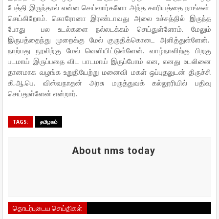
பேத்தி இருந்தால் என்ன செய்வார்களோ அந்த காரியத்தை நாங்கள்
செய்கிறோம். கொரோனா இரண்டாவது அலை உச்சத்தில் இருந்த
போது பல உடல்களை நல்லடக்கம் செய்துள்ளோம். மேலும்
இருபத்தைந்து முறைக்கு மேல் குருதிக்கொடை அளித்துள்ளேன்.
நாற்பது நூலிற்கு மேல் வெளியிட்டுள்ளேன். வாழ்நாளிற்கு பிறகு
படமாய் இருப்பதை விட பாடமாய் இருப்போம் என, எனது உடலினை
தானமாக வழங்க உறுதியேற்று மனைவி மகள் ஒப்புதலுடன் திருச்சி
கி.ஆ.பெ. விஸ்வநாதன் அரசு மருத்துவக் கல்லூரியில் பதிவு
செய்துள்ளேன் என்றார்.
TAGS:
தமிழகம்
About nms today
தொடர்புடைய செய்திகள்