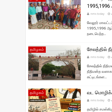
1995,1996 
nms today
வேலூர் மாவட்டம்
1995,1996 ஆம்
நடைபெற்ற...
சேலத்தில் நீ
தமிழகம்
nms today
சேலத்தில் நீதி
நீதிமன்ற வளாகத்
கட்டிடங்கள...
வட மொழிக
தமிழகம்
nms today
தமிழில் சமஸ்கிர