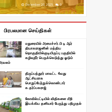
December 20, 2025
January 29, 2026
January 29, 2026
August 04, 2026
August 04, 2026
0
0
0
0
0
பிரபலமான செய்திகள்
மதுரையில் அமைச்சர்.பி டி ஆர்
தியாகராஜனின் மத்திய
தொகுதியில்குடியிருப்பு பகுதியில்
கழிவுநீர் பெருக்கெடுத்து ஓடும்
அவலம்
திருப்பத்தூர் மாவட்ட 4வது
ஆட்சியராக
பொறுப்பேற்றுக்கொண்டார்
க.தர்ப்பகராஜ்
கோவில்பட்டியில் விதிகளை மீறி
இயக்கிய தனியார் பேருந்து பறிமுதல்