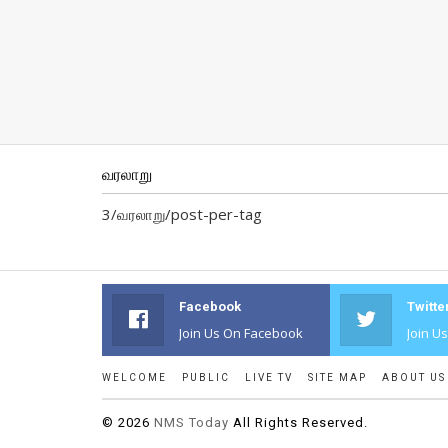
வரலாறு
3/வரலாறு/post-per-tag
Facebook
Twitte
Join Us On Facebook
Join U
WELCOME
PUBLIC
LIVE TV
SITE MAP
ABOUT US
©
2026
NMS Today
All Rights Reserved.