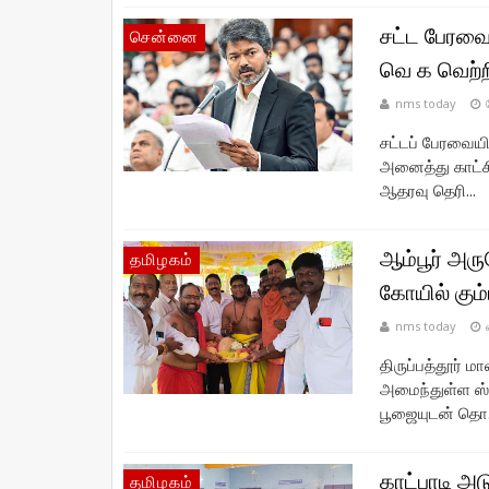
சட்ட பேரவை
சென்னை
வெ க வெற்ற
nms today
சட்டப் பேரவையி
அனைத்து காட்ச
ஆதரவு தெரி...
ஆம்பூர் அரு
தமிழகம்
கோயில் கும
nms today
திருப்பத்தூர் ம
அமைந்துள்ள ஸ்
பூஜையுடன் தொ.
காட்பாடி அட
தமிழகம்