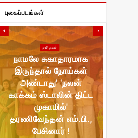
புகைப்படங்கள்
தமிழகம்
நாமலே சுகாதாரமாக
இருந்தால் நோய்கள்
அண்டாது' 'நலன்
காக்கம் ஸ்டாலின் திட்ட
இந்திய திரையுலகின்
முன்னணி நடிகைகளில்
'ஹாட்ஸ்பாட் 2 மச்'
முகாமில்'
தரணிவேந்தன் எம்.பி.,
இடியாப்பம் சிக்கலில்
ஒருவரான ராஷ்மிகா
திரைப்படம் குறித்து
விமலா ராமன்
ஜனநாயகம் திரைப் படம்
மனம் திறந்த சஞ்சனா
ரிலேஷன்ஷிப் அதிகம்
பேசினார் !
மந்தனா