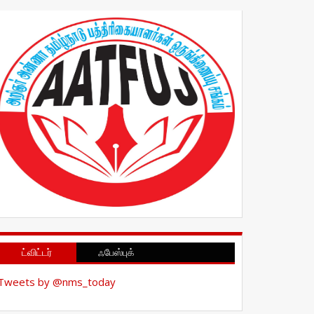
ட்விட்டர்
ஃபேஸ்புக்
Tweets by @nms_today