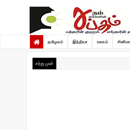
வெள்ளி, ஆகஸ்ட் 7 2026
தமிழகம்
இந்தியா
உலகம்
சினிம
சற்று முன்