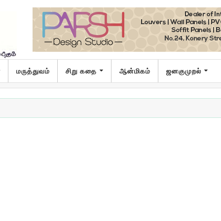
ா
மருத்துவம்
சிறு கதை
ஆன்மிகம்
ஜனகுமுறல்