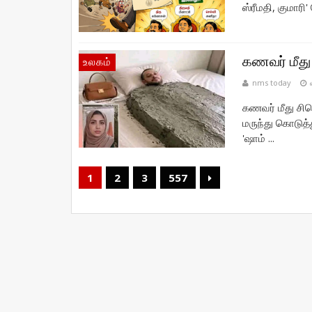
ஸ்ரீமதி, குமா
கணவர் மீது
உலகம்
nms today
கணவர் மீது சிம
மருந்து கொடுத்
'ஷாம் ...
1
2
3
557