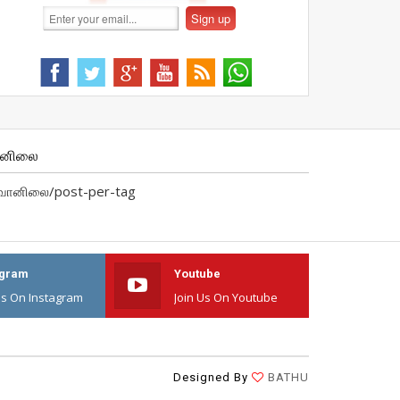
ானிலை
வானிலை/post-per-tag
agram
Youtube
Us On Instagram
Join Us On Youtube
Designed By
BATHU