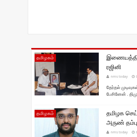
இணையத்தில்
தமிழகம்
ரஜினி
nms today
தேர்தல் முடிவு
பேசினேன் . திமு
தமிழக செய்
தமிழகம்
அருண் தம்ப
nms today