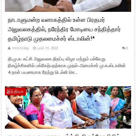
நாடாளுமன்ற வளாகத்தில் உள்ள பிரதமர்
அலுவலகத்தில், நரேந்திர மோடியை சந்தித்தார்
தமிழ்நாடு முதலமைச்சர் ஸ்டாலின்!*
nms today
மார்ச் 31, 2022
0
தி.மு.க. கட்சி அலுவலக திறப்பு விழா மற்றும் பல்வேறு
நிகழ்ச்சிகளில் பங்கேற்பதற்காக முதல்-அமைச்சர் மு.க.ஸ்டாலின்
4 நாள் பயணமாக நேற்று டெல்லி செ...
இந்தியா