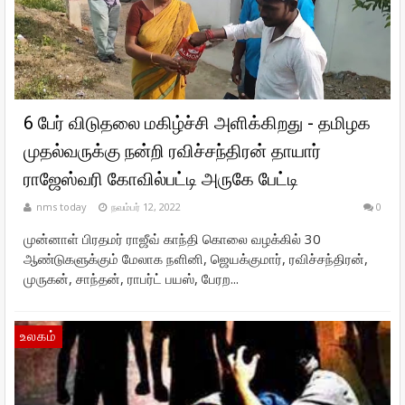
6 பேர் விடுதலை மகிழ்ச்சி அளிக்கிறது - தமிழக
முதல்வருக்கு நன்றி ரவிச்சந்திரன் தாயார்
ராஜேஸ்வரி கோவில்பட்டி அருகே பேட்டி
nms today
நவம்பர் 12, 2022
0
முன்னாள் பிரதமர் ராஜீவ் காந்தி கொலை வழக்கில் 30
ஆண்டுகளுக்கும் மேலாக நளினி, ஜெயக்குமார், ரவிச்சந்திரன்,
முருகன், சாந்தன், ராபர்ட் பயஸ், பேரற...
உலகம்