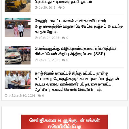
பிடிபட்டது - டிரைவர் தப்பி ஓட்டம்
மே 30, 2019
0
வேலூர் மாவட்ட காவல் கண்காணிப்பாளர்
அலுவலகத்தில் பாதுகாப்பு கேட்டு தஞ்சம் அடைந்த
காதல் ஜோடி.
ஏப்ரல் 04, 2025
0
பெண்களுக்கு விழிப்புணர்வுகளை ஏற்படுத்திய
சிங்கப்பெண் சிறப்பு அதிரடிப்படை(SSF)
ஜூன் 12, 2026
0
காஞ்சிபுரம் மாவட்டத்திற்கு உட்பட்ட நான்கு
சட்டமன்ற தொகுதிகளுக்கான புகைப்படத்துடன்
கூடிய வரைவு வாக்காளர் பட்டியலை மாவட்ட
ஆட்சியர் கலைச்செல்வி வெளியிட்டார்.
அக்டோபர் 30, 2024
0
செய்திகளை உடனுக்குடன் உங்கள்
ஈமெயிலில் பெற