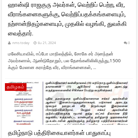
ஹான்ஷி ராஜகுரு அவர்கள், வெற்றிப் பெற்ற, வீர,
வீராங்கனைகளுக்கு, வெற்றிப்பதக்கங்களையும்,
நற்சான்றிதழ்களையும், முதலில் வழங்கி, துவக்கி
வைத்தார்.
nms today
மே 21, 2024
0
மலேசியாவில், ஈப்போ மாநிலத்தில், சோகே சர் அனந்தன்
அவர்களால், ஆண்டுதோறும், பல தேசங்களிலிலிருந்து,1500
க்கும் மேலான கராத்தே வீர, வீராங்கனைகள், ...
தமிழகம்
தமிழ்நாடு பத்திரிகையாளர்கள் பாதுகாப்பு