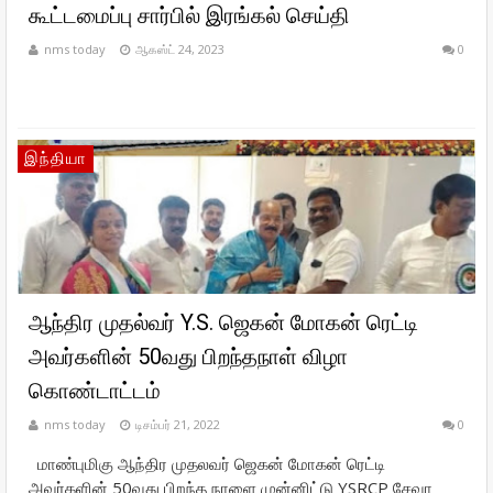
கூட்டமைப்பு சார்பில் இரங்கல் செய்தி
nms today
ஆகஸ்ட் 24, 2023
0
இந்தியா
ஆந்திர முதல்வர் Y.S. ஜெகன் மோகன் ரெட்டி
அவர்களின் 50வது பிறந்தநாள் விழா
கொண்டாட்டம்
nms today
டிசம்பர் 21, 2022
0
மாண்புமிகு ஆந்திர முதலவர் ஜெகன் மோகன் ரெட்டி
அவர்களின் 50வது பிறந்த நாளை முன்னிட்டு YSRCP சேவா