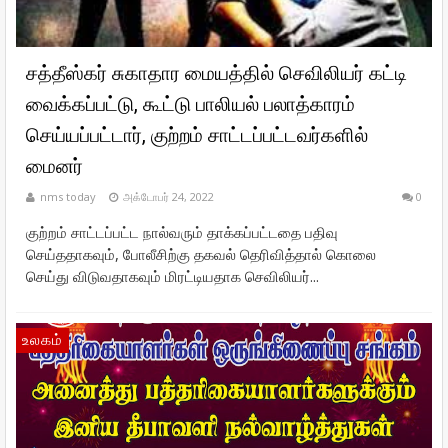
சத்தீஸ்கர் சுகாதார மையத்தில் செவிலியர் கட்டி
வைக்கப்பட்டு, கூட்டு பாலியல் பலாத்காரம்
செய்யப்பட்டார், குற்றம் சாட்டப்பட்டவர்களில்
மைனர்
nms today
அக்டோபர் 24, 2022
0
குற்றம் சாட்டப்பட்ட நால்வரும் தாக்கப்பட்டதை பதிவு
செய்ததாகவும், போலீசிற்கு தகவல் தெரிவித்தால் கொலை
செய்து விடுவதாகவும் மிரட்டியதாக செவிலியர்...
உலகம்