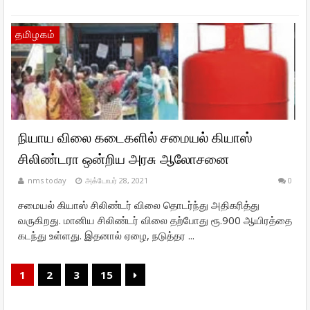
தமிழகம்
நியாய விலை கடைகளில் சமையல் கியாஸ்
சிலிண்டரா ஒன்றிய அரசு ஆலோசனை
nms today
அக்டோபர் 28, 2021
0
சமையல் கியாஸ் சிலிண்டர் விலை தொடர்ந்து அதிகரித்து
வருகிறது. மானிய சிலிண்டர் விலை தற்போது ரூ.900 ஆயிரத்தை
கடந்து உள்ளது. இதனால் ஏழை, நடுத்தர ...
1
2
3
15