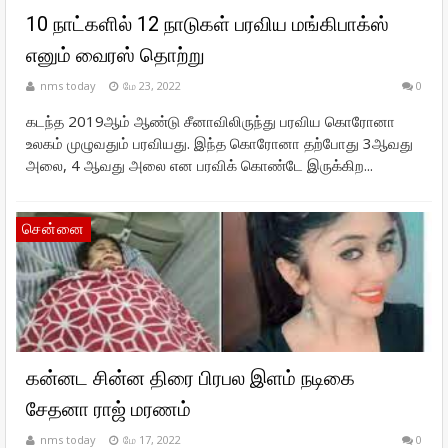
10 நாட்களில் 12 நாடுகள் பரவிய மங்கிபாக்ஸ்
எனும் வைரஸ் தொற்று
nms today
மே 23, 2022
0
கடந்த 2019ஆம் ஆண்டு சீனாவிலிருந்து பரவிய கொரோனா
உலகம் முழுவதும் பரவியது. இந்த கொரோனா தற்போது 3ஆவது
அலை, 4 ஆவது அலை என பரவிக் கொண்டே இருக்கிற...
சென்னை
கன்னட சின்ன திரை பிரபல இளம் நடிகை
சேதனா ராஜ் மரணம்
nms today
மே 17, 2022
0