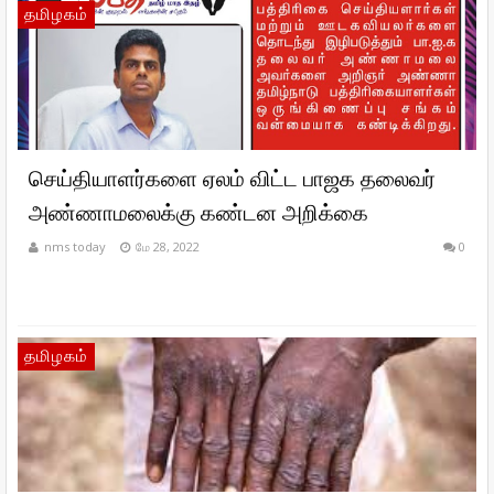
தமிழகம்
செய்தியாளர்களை ஏலம் விட்ட பாஜக தலைவர்
அண்ணாமலைக்கு கண்டன அறிக்கை
nms today
மே 28, 2022
0
தமிழகம்