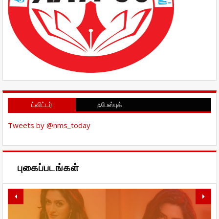
ட்விட்டர்
ஃபேஸ்புக்
Tweets by @nms_today
புகைப்படங்கள்