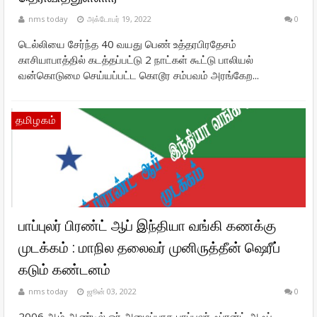
nms today
அக்டோபர் 19, 2022
0
டெல்லியை சேர்ந்த 40 வயது பெண் உத்தரபிரதேசம்
காசியாபாத்தில் கடத்தப்பட்டு 2 நாட்கள் கூட்டு பாலியல்
வன்கொடுமை செய்யப்பட்ட கொடூர சம்பவம் அரங்கேற...
தமிழகம்
பாப்புலர் பிரண்ட் ஆப் இந்தியா வங்கி கணக்கு
முடக்கம் : மாநில தலைவர் முனிருத்தீன் ஷெரீப்
கடும் கண்டனம்
nms today
ஜூன் 03, 2022
0
2006 ஆம் ஆண்டில் ஓர் அமைப்பாக பாப்புலர் ஃப்ரன்ட் ஆஃப்