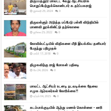
திருப்பத்தூர் மாவட்ட 4வது ஆட்சியராக
பொறுப்பேற்றுக்கொண்டார் க.தர்ப்பகராஜ்
ஜனவரி 29, 2024
0
திருவள்ளுர் அடுத்த மப்பேடு பள்ளி விடுதியில்
மாணவி தூக்கிலிட்டு தற்கொலை
ஜூலை 25, 2022
0
கோவில்பட்டியில் விதிகளை மீறி இயக்கிய தனியார்
பேருந்து பறிமுதல்
மார்ச் 17, 2018
0
திமுகவிற்கு ராஜ் மோகன் பதிலடி
மே 24, 2026
0
மாவட்ட ஆட்சியர் உடனடி நடவடிக்கை தேவை
சமுக ஆர்வலர்கள் கோரிக்கை!!
ஏப்ரல் 04, 2025
0
கடம்பாக்குடியில் ஆற்று மணல் கொள்ளை - லாரி