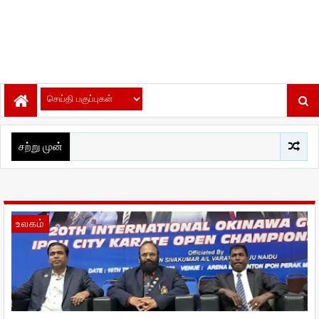
சற்று முன்
உலகம்