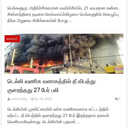
பெங்களூரு: அதிர்ச்சிகரமான வளர்ச்சியில், 21 வயதான கன்னட
சின்னத்திரை நடிகை செவ்வாய்க்கிழமை பெங்களூரில் கொழுப்பு
நீக்க அறுவை சிகிச்சையின் போது ...
உலகம்
டெல்லி வணிக வளாகத்தில் தீ விபத்து:
குறைந்தது 27 பேர் பலி
nms today
மே 14, 2022
0
டெல்லியின் முண்ட்காவில் உள்ள வணிகவளாக கட்டடத்தில்
ஏற்பட்ட தீ விபத்தில் குறைந்தது 27 பேர் இறந்ததாக தகவல்
வெளியாகியுள்ளது. டெல்லியின் புறநகர் ...