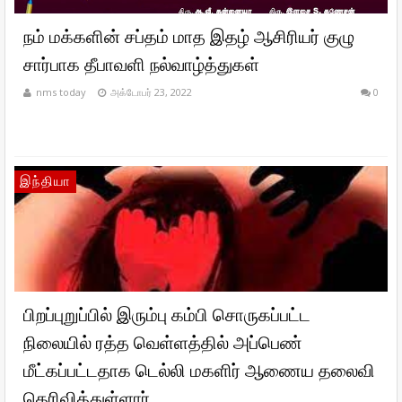
நம் மக்களின் சப்தம் மாத இதழ் ஆசிரியர் குழு
சார்பாக தீபாவளி நல்வாழ்த்துகள்
nms today
அக்டோபர் 23, 2022
0
இந்தியா
பிறப்புறுப்பில் இரும்பு கம்பி சொருகப்பட்ட
நிலையில் ரத்த வெள்ளத்தில் அப்பெண்
மீட்கப்பட்டதாக டெல்லி மகளிர் ஆணைய தலைவி
தெரிவித்துள்ளார்